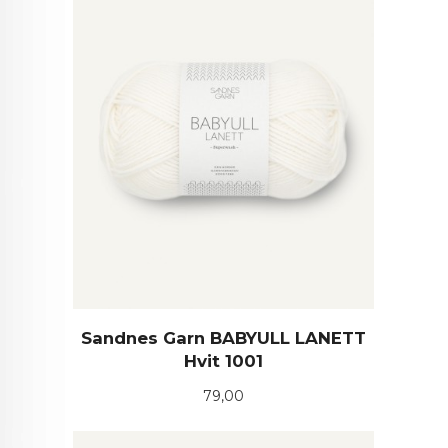
Sandnes Garn BABYULL LANETT
Hvit 1001
Pris
79,00