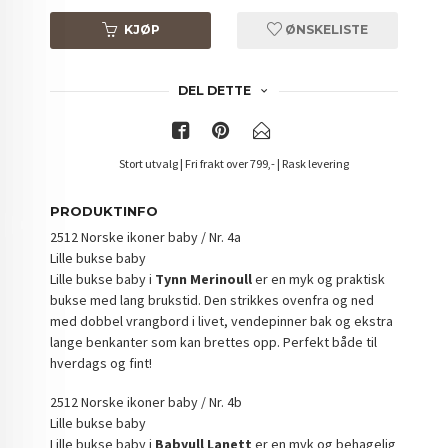
KJØP
ØNSKELISTE
DEL DETTE
Stort utvalg | Fri frakt over 799,- | Rask levering
PRODUKTINFO
2512 Norske ikoner baby / Nr. 4a
Lille bukse baby
Lille bukse baby i
Tynn Merinoull
er en myk og praktisk
bukse med lang brukstid. Den strikkes ovenfra og ned
med dobbel vrangbord i livet, vendepinner bak og ekstra
lange benkanter som kan brettes opp. Perfekt både til
hverdags og fint!
2512 Norske ikoner baby / Nr. 4b
Lille bukse baby
Lille bukse baby i
Babyull Lanett
er en myk og behagelig