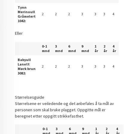
Tynn
Merinoull
2
2
2
3
3
3
4
Gråmelert
1042:
Eller
0-1
3
6
9
1
2
4
mnd
mnd
mnd
mnd
år
år
år
Babyull
Lanett
2
2
2
3
3
3
4
Mørk brun
3082:
Størrelsesguide
Størrelsene er veiledende og det anbefales å ta mål av
personen som skal bruke plagget. Oppgitte mål er
beregnet etter oppgitt strikkefasthet.
0-1
3
6
9
1
2
4
mnd
mnd
mnd
mnd
år
år
år