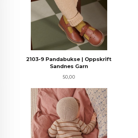
2103-9 Pandabukse | Oppskrift
Sandnes Garn
Pris
50,00