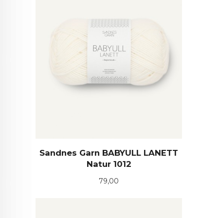
Sandnes Garn BABYULL LANETT
Natur 1012
Pris
79,00