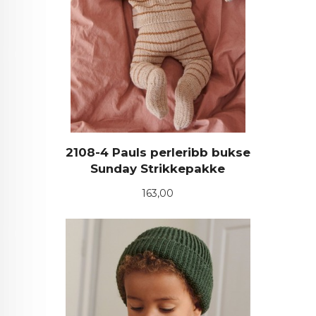
2108-4 Pauls perleribb bukse
Sunday Strikkepakke
Pris
163,00