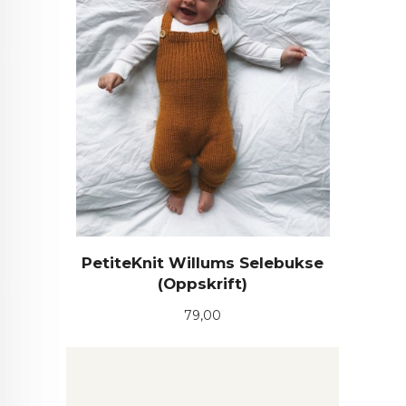
PetiteKnit Willums Selebukse
(Oppskrift)
Pris
79,00