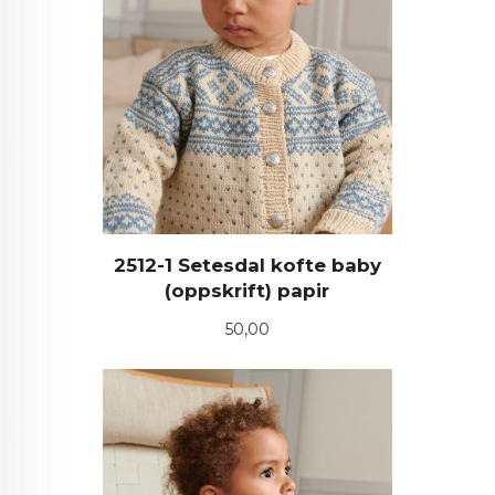
2512-1 Setesdal kofte baby
(oppskrift) papir
Pris
50,00