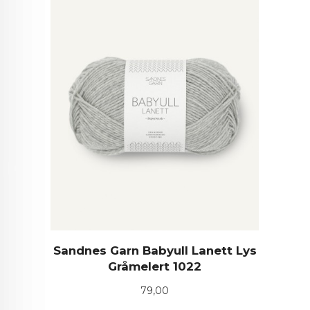
Sandnes Garn Babyull Lanett Lys
Gråmelert 1022
Pris
79,00