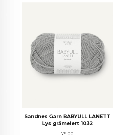
Sandnes Garn BABYULL LANETT
Lys gråmelert 1032
Pris
79,00