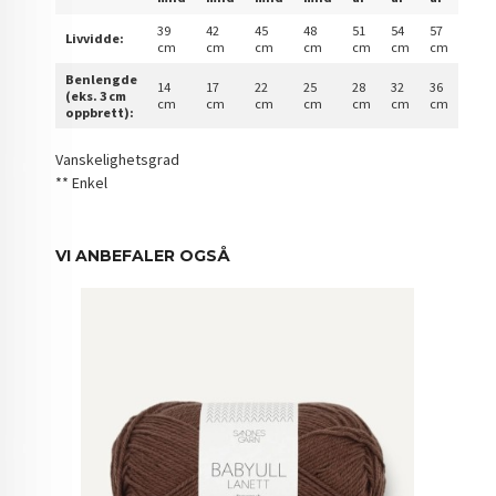
39
42
45
48
51
54
57
Livvidde:
cm
cm
cm
cm
cm
cm
cm
Benlengde
14
17
22
25
28
32
36
(eks. 3 cm
cm
cm
cm
cm
cm
cm
cm
oppbrett):
Vanskelighetsgrad
** Enkel
VI ANBEFALER OGSÅ