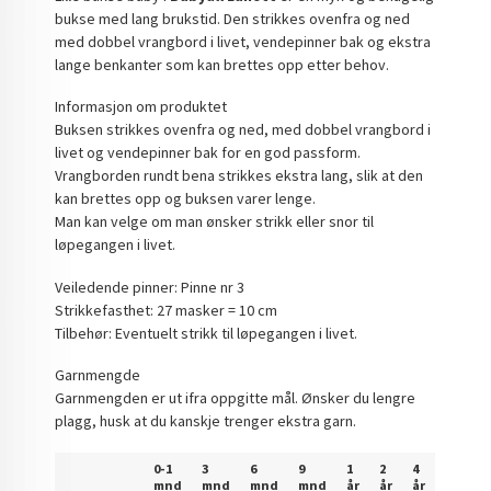
bukse med lang brukstid. Den strikkes ovenfra og ned
med dobbel vrangbord i livet, vendepinner bak og ekstra
lange benkanter som kan brettes opp etter behov.
Informasjon om produktet
Buksen strikkes ovenfra og ned, med dobbel vrangbord i
livet og vendepinner bak for en god passform.
Vrangborden rundt bena strikkes ekstra lang, slik at den
kan brettes opp og buksen varer lenge.
Man kan velge om man ønsker strikk eller snor til
løpegangen i livet.
Veiledende pinner: Pinne nr 3
Strikkefasthet: 27 masker = 10 cm
Tilbehør: Eventuelt strikk til løpegangen i livet.
Garnmengde
Garnmengden er ut ifra oppgitte mål. Ønsker du lengre
plagg, husk at du kanskje trenger ekstra garn.
0-1
3
6
9
1
2
4
mnd
mnd
mnd
mnd
år
år
år