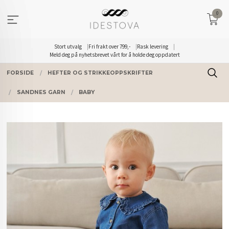
Gå
0
til
innholdet
Stort utvalg
Fri frakt over 799,-
Rask levering
Meld deg på nyhetsbrevet vårt for å holde deg oppdatert
FORSIDE
HEFTER OG STRIKKEOPPSKRIFTER
SANDNES GARN
BABY