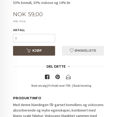
53% bomull, 33% viskose og 14% lin
Pris
NOK
59,00
inkl. mva.
ANTALL
KJØP
ØNSKELISTE
DEL DETTE
Stort utvalg | Fri frakt over 799,- | Rask levering
PRODUKTINFO
Med denne blandingen får garnet bomullens og viskosens
absorberende og myke egenskaper, kombinert med
linens svale følelse. Viskosens blankhet sammen med