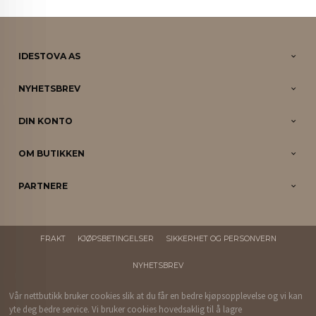
IDESTOVA AS
NYHETSBREV
DIN KONTO
OM BUTIKKEN
PARTNERE
FRAKT
KJØPSBETINGELSER
SIKKERHET OG PERSONVERN
NYHETSBREV
Vår nettbutikk bruker cookies slik at du får en bedre kjøpsopplevelse og vi kan
yte deg bedre service. Vi bruker cookies hovedsaklig til å lagre