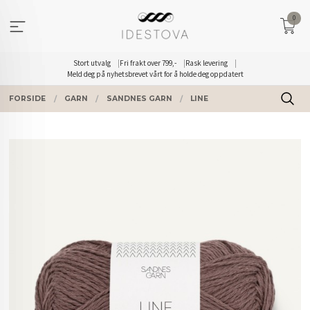
Gå
0
til
innholdet
Stort utvalg
Fri frakt over 799,-
Rask levering
Meld deg på nyhetsbrevet vårt for å holde deg oppdatert
FORSIDE
GARN
SANDNES GARN
LINE