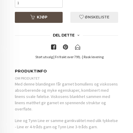
KJØP
ØNSKELISTE
DEL DETTE
Stort utvalg | Fri frakt over 799,- | Rask levering
PRODUKTINFO
OM PRODUKTET
Med denne blandingen får garnet bomullens og viskosens
absorberende og myke egenskaper, kombinert med
linens svale følelse. Viskosens blankhet sammen med
linens matthet gir garnet en spennende struktur og
overflate.
Line og Tynn Line er samme garnkvalitet med ulik tykkelse
- Line er 4-tråds garn og Tynn Line 3-tråds garn.