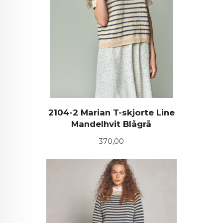
2104-2 Marian T-skjorte Line
Mandelhvit Blågrå
Pris
370,00