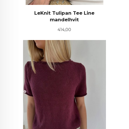
LeKnit Tulipan Tee Line
mandelhvit
Pris
414,00