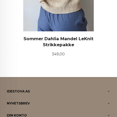
Sommer Dahlia Mandel LeKnit
Strikkepakke
Pris
349,00
IDESTOVA AS
NYHETSBREV
DIN KONTO