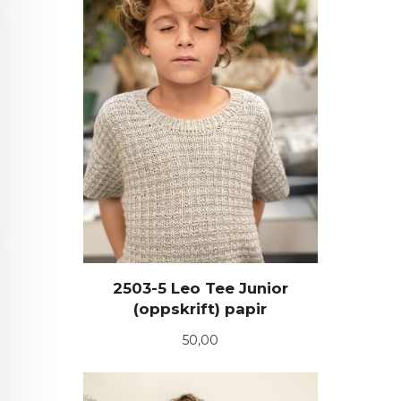
2503-5 Leo Tee Junior
(oppskrift) papir
Pris
50,00