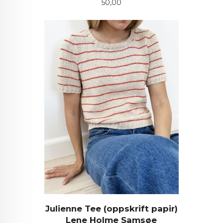
Pris
50,00
Julienne Tee (oppskrift papir)
Lene Holme Samsøe