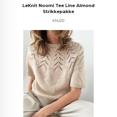
LeKnit Noomi Tee Line Almond
Strikkepakke
Pris
414,00