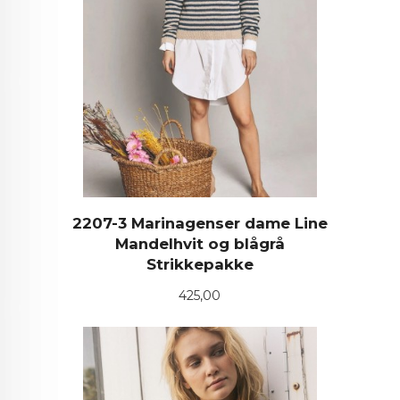
2207-3 Marinagenser dame Line
Mandelhvit og blågrå
Strikkepakke
Pris
425,00