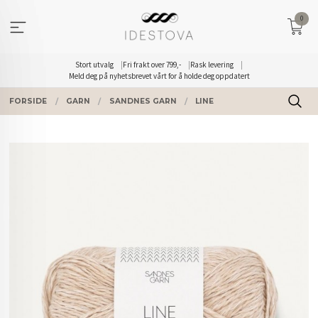
Gå
0
til
innholdet
Stort utvalg
Fri frakt over 799,-
Rask levering
Meld deg på nyhetsbrevet vårt for å holde deg oppdatert
FORSIDE
GARN
SANDNES GARN
LINE