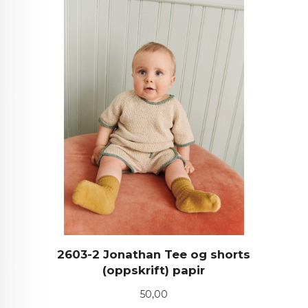
2603-2 Jonathan Tee og shorts
(oppskrift) papir
Pris
50,00