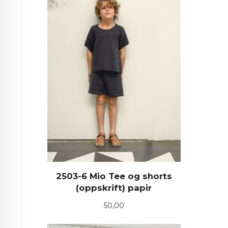
2503-6 Mio Tee og shorts
(oppskrift) papir
Pris
50,00