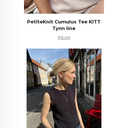
PetiteKnit Cumulus Tee KITT
Tynn line
Pris
315,00