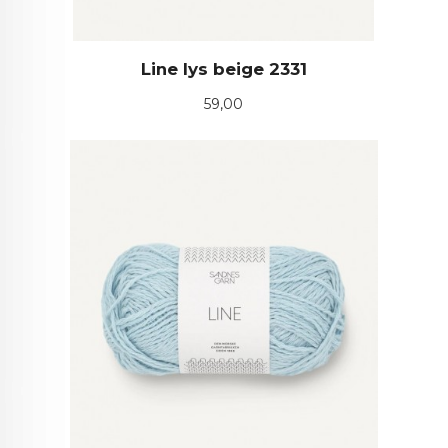
Line lys beige 2331
Pris
59,00