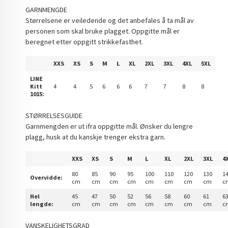
GARNMENGDE
Størrelsene er veiledende og det anbefales å ta mål av
personen som skal bruke plagget. Oppgitte mål er
beregnet etter oppgitt strikkefasthet.
XXS
XS
S
M
L
XL
2XL
3XL
4XL
5XL
LINE
Kitt
4
4
5
6
6
6
7
7
8
8
1015:
STØRRELSESGUIDE
Garnmengden er ut ifra oppgitte mål. Ønsker du lengre
plagg, husk at du kanskje trenger ekstra garn.
XXS
XS
S
M
L
XL
2XL
3XL
4
80
85
90
95
100
110
120
130
1
Overvidde:
cm
cm
cm
cm
cm
cm
cm
cm
c
Hel
45
47
50
52
56
58
60
61
6
lengde:
cm
cm
cm
cm
cm
cm
cm
cm
c
VANSKELIGHETSGRAD