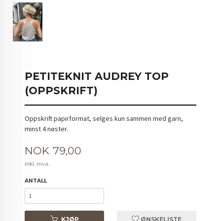
PETITEKNIT AUDREY TOP
(OPPSKRIFT)
Oppskrift papirformat, selges kun sammen med garn,
minst 4 nøster.
Pris
NOK
79,00
inkl. mva.
ANTALL
KJØP
ØNSKELISTE