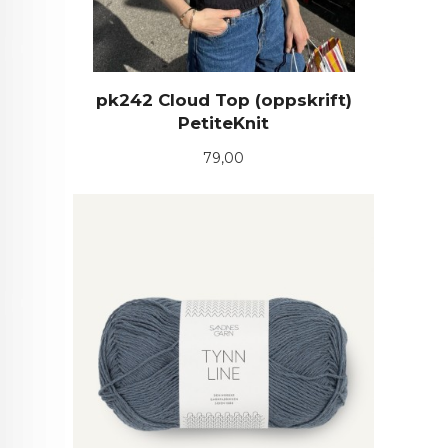
pk242 Cloud Top (oppskrift)
PetiteKnit
Pris
79,00