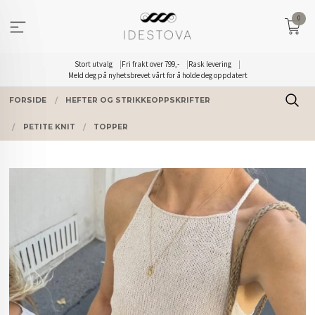
Gå
0
til
innholdet
Stort utvalg
Fri frakt over 799,-
Rask levering
Meld deg på nyhetsbrevet vårt for å holde deg oppdatert
FORSIDE
HEFTER OG STRIKKEOPPSKRIFTER
PETITE KNIT
TOPPER