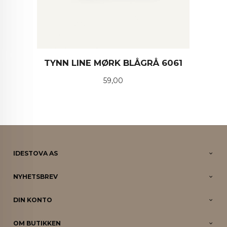
TYNN LINE MØRK BLÅGRÅ 6061
Pris
59,00
IDESTOVA AS
NYHETSBREV
DIN KONTO
OM BUTIKKEN