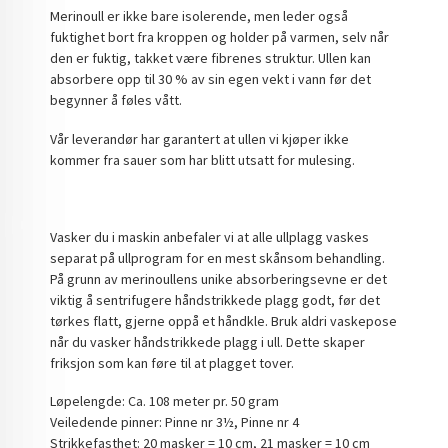
Merinoull er ikke bare isolerende, men leder også
fuktighet bort fra kroppen og holder på varmen, selv når
den er fuktig, takket være fibrenes struktur. Ullen kan
absorbere opp til 30 % av sin egen vekt i vann før det
begynner å føles vått.
Vår leverandør har garantert at ullen vi kjøper ikke
kommer fra sauer som har blitt utsatt for mulesing.
Vasker du i maskin anbefaler vi at alle ullplagg vaskes
separat på ullprogram for en mest skånsom behandling.
På grunn av merinoullens unike absorberingsevne er det
viktig å sentrifugere håndstrikkede plagg godt, før det
tørkes flatt, gjerne oppå et håndkle. Bruk aldri vaskepose
når du vasker håndstrikkede plagg i ull. Dette skaper
friksjon som kan føre til at plagget tover.
Løpelengde: Ca. 108 meter pr. 50 gram
Veiledende pinner: Pinne nr 3½, Pinne nr 4
Strikkefasthet: 20 masker = 10 cm, 21 masker = 10 cm