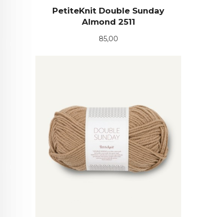
PetiteKnit Double Sunday
Almond 2511
Pris
85,00