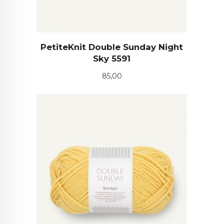
PetiteKnit Double Sunday Night
Sky 5591
Pris
85,00