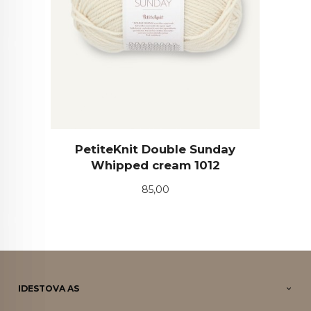
PetiteKnit Double Sunday
Whipped cream 1012
Pris
85,00
IDESTOVA AS