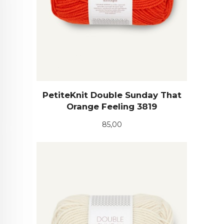
PetiteKnit Double Sunday That
Orange Feeling 3819
Pris
85,00