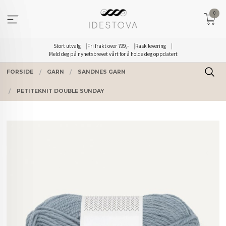
Gå
0
til
innholdet
Stort utvalg
Fri frakt over 799,-
Rask levering
Meld deg på nyhetsbrevet vårt for å holde deg oppdatert
FORSIDE
GARN
SANDNES GARN
PETITEKNIT DOUBLE SUNDAY