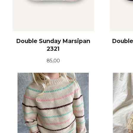
Double Sunday Marsipan
Double
2321
Pris
85,00
KJØP