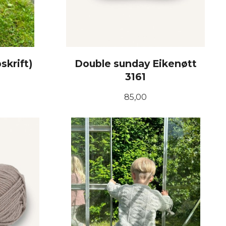
skrift)
Double sunday Eikenøtt
3161
Pris
85,00
KJØP