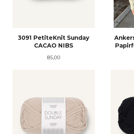
3091 PetiteKnit Sunday
Ankers
CACAO NIBS
Papirf
Pris
85,00
KJØP