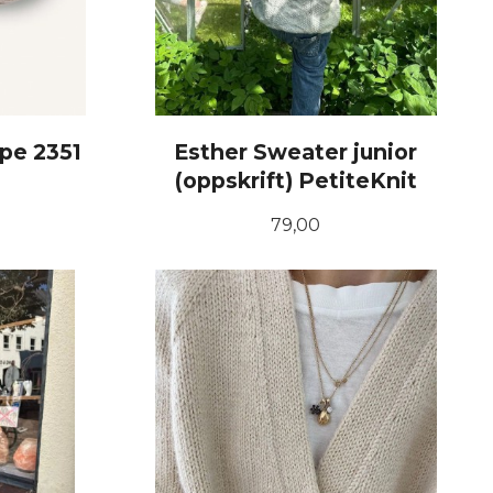
pe 2351
Esther Sweater junior
(oppskrift) PetiteKnit
Pris
79,00
KJØP