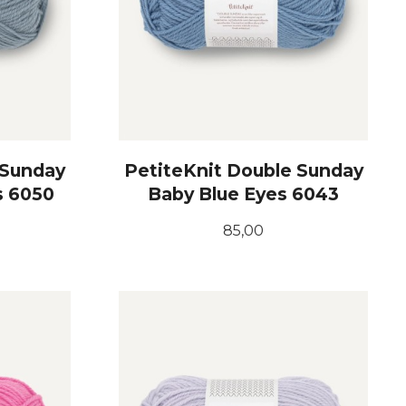
 Sunday
PetiteKnit Double Sunday
s 6050
Baby Blue Eyes 6043
Pris
85,00
KJØP