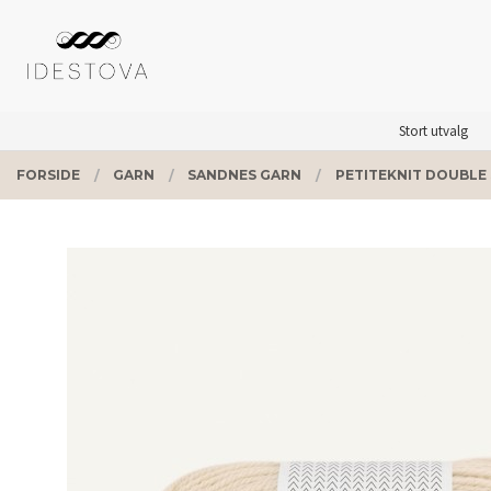
Gå
Lukk
PRODUKTER
til
innholdet
Stort utvalg
FORSIDE
GARN
SANDNES GARN
PETITEKNIT DOUBLE