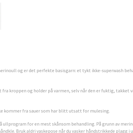
erinoull og er det perfekte basisgarn: et tykt ikke-superwash beh
 fra kroppen og holder på varmen, selv når den er fuktig, takket v
ke kommer fra sauer som har blitt utsatt for mulesing.
t på ullprogram for en mest skånsom behandling. På grunn av merin
åndkle. Bruk aldri vaskepose når du vasker håndstrikkede plagg i ul