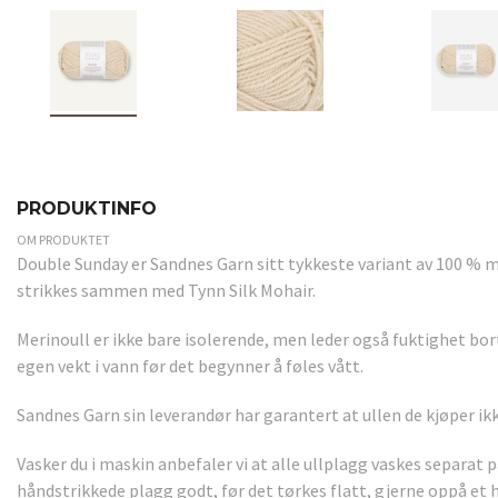
PRODUKTINFO
OM PRODUKTET
Double Sunday er Sandnes Garn sitt tykkeste variant av 100 % m
strikkes sammen med Tynn Silk Mohair.
Merinoull er ikke bare isolerende, men leder også fuktighet bort
egen vekt i vann før det begynner å føles vått.
Sandnes Garn sin leverandør har garantert at ullen de kjøper ik
Vasker du i maskin anbefaler vi at alle ullplagg vaskes separa
håndstrikkede plagg godt, før det tørkes flatt, gjerne oppå et h