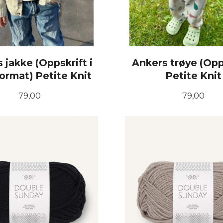
 jakke (Oppskrift i
Ankers trøye (Opp
ormat) Petite Knit
Petite Knit
Pris
Pris
79,00
79,00
KJØP
KJØP