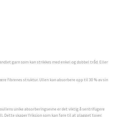
andlet garn som kan strikkes med enkel og dobbel tråd. Eller
ære fibrenes struktur. Ullen kan absorbere opp til 30 % av sin
oullens unike absorberingsevne er det viktig å sentrifugere
l. Dette skaper friksjon som kan føre til at plagget tover.