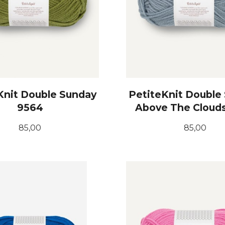
Knit Double Sunday
PetiteKnit Double
9564
Above The Cloud
Pris
Pris
85,00
85,00
KJØP
KJØP