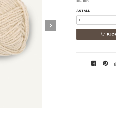
inkl. mva.
ANTALL
Next
KJØ