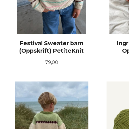
Festival Sweater barn
Ing
(Oppskrift) PetiteKnit
Op
Pris
79,00
KJØP