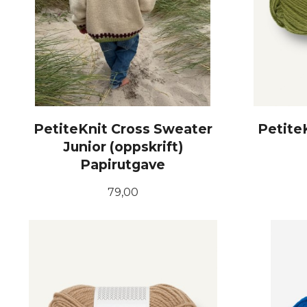
PetiteKnit Cross Sweater
Petite
Junior (oppskrift)
Papirutgave
Pris
79,00
KJØP