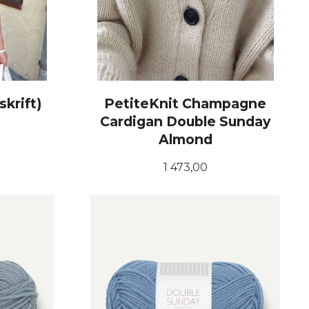
krift)
PetiteKnit Champagne
Cardigan Double Sunday
Almond
Pris
1 473,00
LES MER