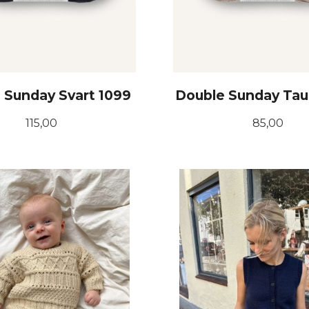
 Sunday Svart 1099
Double Sunday Tau
Pris
Pris
115,00
85,00
KJØP
KJØP