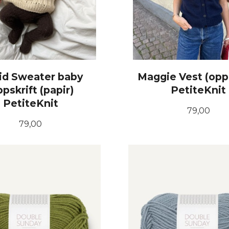
rid Sweater baby
Maggie Vest (opps
pskrift (papir)
PetiteKnit
PetiteKnit
Pris
79,00
Pris
79,00
KJØP
KJØP