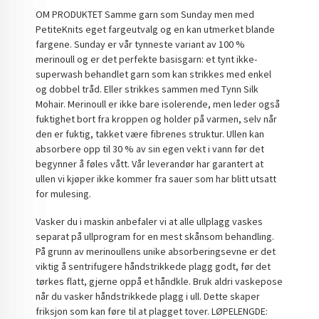
OM PRODUKTET Samme garn som Sunday men med
PetiteKnits eget fargeutvalg og en kan utmerket blande
fargene. Sunday er vår tynneste variant av 100 %
merinoull og er det perfekte basisgarn: et tynt ikke-
superwash behandlet garn som kan strikkes med enkel
og dobbel tråd. Eller strikkes sammen med Tynn Silk
Mohair. Merinoull er ikke bare isolerende, men leder også
fuktighet bort fra kroppen og holder på varmen, selv når
den er fuktig, takket være fibrenes struktur. Ullen kan
absorbere opp til 30 % av sin egen vekt i vann før det
begynner å føles vått. Vår leverandør har garantert at
ullen vi kjøper ikke kommer fra sauer som har blitt utsatt
for mulesing.
Vasker du i maskin anbefaler vi at alle ullplagg vaskes
separat på ullprogram for en mest skånsom behandling.
På grunn av merinoullens unike absorberingsevne er det
viktig å sentrifugere håndstrikkede plagg godt, før det
tørkes flatt, gjerne oppå et håndkle. Bruk aldri vaskepose
når du vasker håndstrikkede plagg i ull. Dette skaper
friksjon som kan føre til at plagget tover. LØPELENGDE: