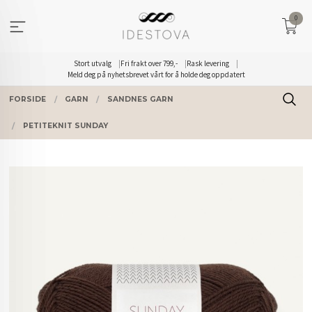
Gå
0
til
innholdet
Stort utvalg
Fri frakt over 799,-
Rask levering
Meld deg på nyhetsbrevet vårt for å holde deg oppdatert
FORSIDE
GARN
SANDNES GARN
PETITEKNIT SUNDAY