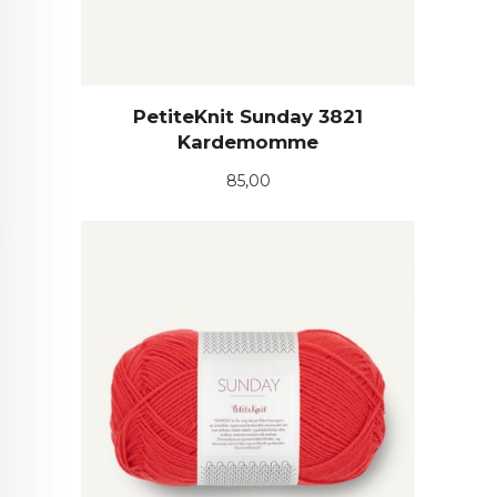
PetiteKnit Sunday 3821
Kardemomme
Pris
85,00