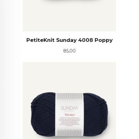
PetiteKnit Sunday 4008 Poppy
Pris
85,00