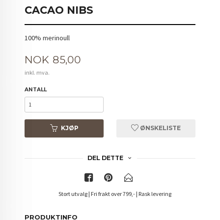
CACAO NIBS
100% merinoull
Pris
NOK
85,00
inkl. mva.
ANTALL
KJØP
ØNSKELISTE
DEL DETTE
Stort utvalg | Fri frakt over 799,- | Rask levering
PRODUKTINFO