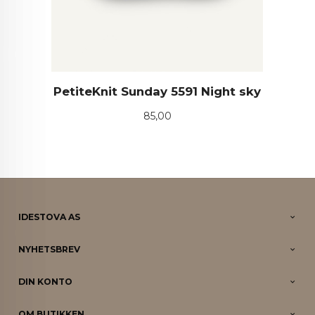
PetiteKnit Sunday 5591 Night sky
Pris
85,00
IDESTOVA AS
NYHETSBREV
DIN KONTO
OM BUTIKKEN