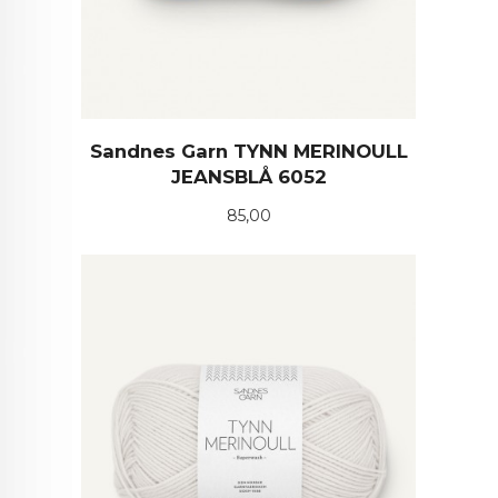
Sandnes Garn TYNN MERINOULL
JEANSBLÅ 6052
Pris
85,00