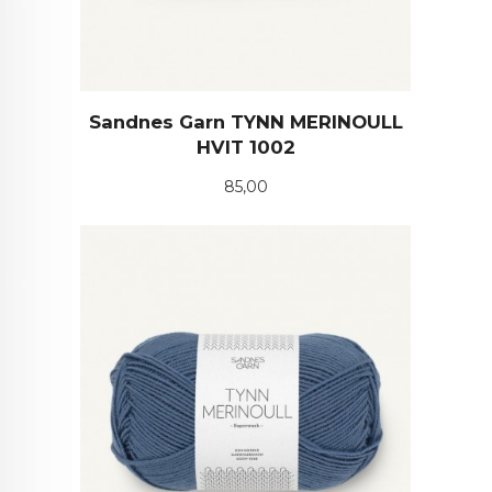
Sandnes Garn TYNN MERINOULL
HVIT 1002
Pris
85,00