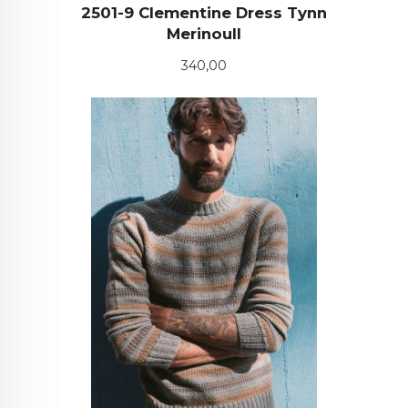
2501-9 Clementine Dress Tynn
Merinoull
Pris
340,00