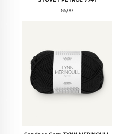
STØVET PETROL 7741
Pris
85,00