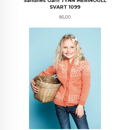
Sandnes Garn TYNN MERINOULL
SVART 1099
Pris
85,00