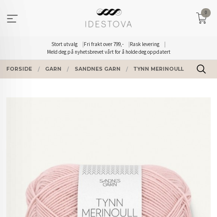
Gå
0
til
innholdet
Stort utvalg
Fri frakt over 799,-
Rask levering
Meld deg på nyhetsbrevet vårt for å holde deg oppdatert
FORSIDE
GARN
SANDNES GARN
TYNN MERINOULL