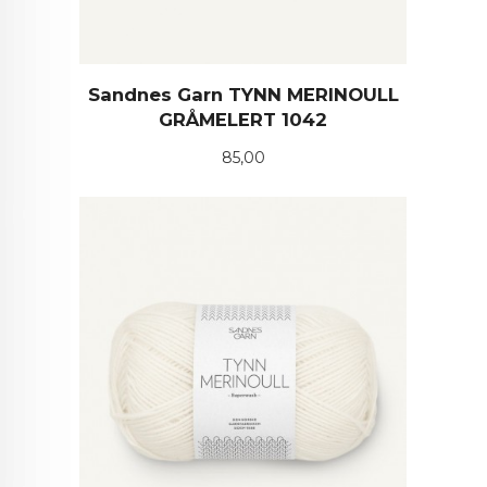
Sandnes Garn TYNN MERINOULL
GRÅMELERT 1042
Pris
85,00