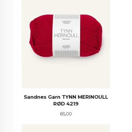
Sandnes Garn TYNN MERINOULL
RØD 4219
Pris
85,00