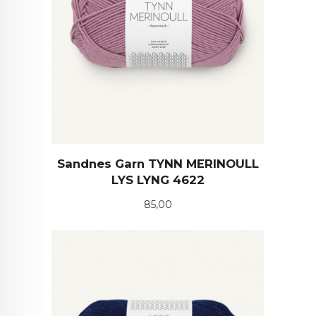
Sandnes Garn TYNN MERINOULL
LYS LYNG 4622
Pris
85,00