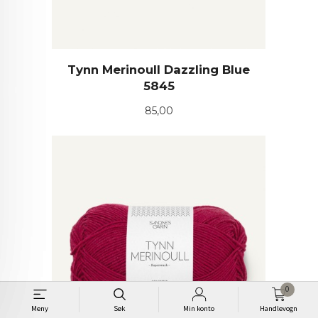
Tynn Merinoull Dazzling Blue
5845
Pris
85,00
0
Meny
Søk
Min konto
Handlevogn