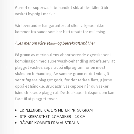
Garnet er superwash-behandlet slik at det tåler å bli
vasket hyppig i maskin.
Vår leverandør har garantert at ullen vi kjøper ikke
kommer fra sauer som har blitt utsatt for mulesing.
/ Les mer om våre etikk- og bærekraftsmål her
På grunn av merinoullens absorberende egenskaper i
kombinasjon med superwash-behandling anbefaler vi at
plagget vaskes separat på ullprogram for en mest
skånsom behandling. Av samme grunn er det viktig å
sentrifugere plagget godt, før det tørkes flatt, gjerne
oppå et håndkle. Bruk aldri vaskepose når du vasker
håndstrikkede plagg i ull. Dette skaper friksjon som kan
føre til at plagget tover.
LØPELENGDE:
CA. 175 METER PR. 50 GRAM
STRIKKEFASTHET:
27 MASKER = 10 CM
RÅVARE KOMMER FRA:
AUSTRALIA