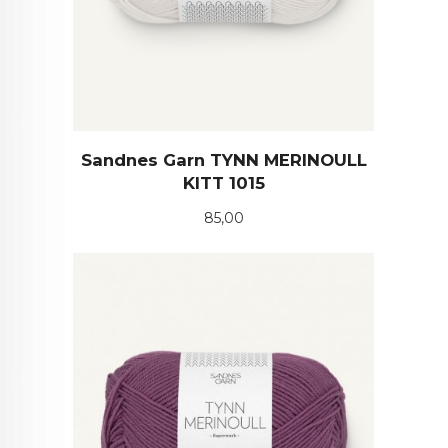
Sandnes Garn TYNN MERINOULL
KITT 1015
Pris
85,00