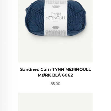
Sandnes Garn TYNN MERINOULL
MØRK BLÅ 6062
Pris
85,00