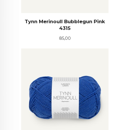
Tynn Merinoull Bubblegun Pink
4315
Pris
85,00