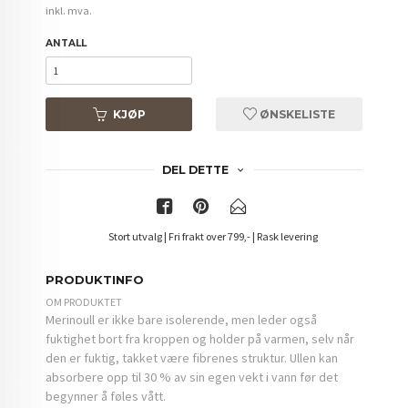
inkl. mva.
ANTALL
KJØP
ØNSKELISTE
DEL DETTE
Stort utvalg | Fri frakt over 799,- | Rask levering
PRODUKTINFO
OM PRODUKTET
Merinoull er ikke bare isolerende, men leder også
fuktighet bort fra kroppen og holder på varmen, selv når
den er fuktig, takket være fibrenes struktur. Ullen kan
absorbere opp til 30 % av sin egen vekt i vann før det
begynner å føles vått.