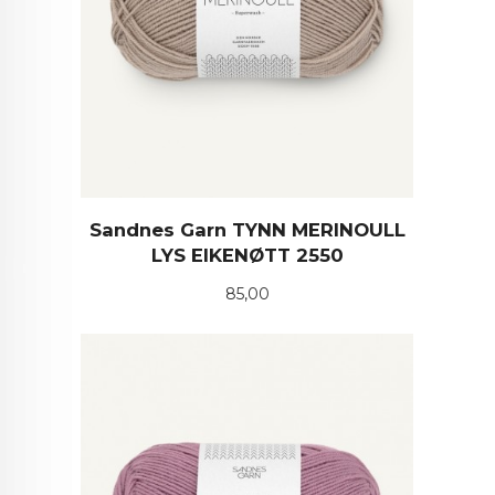
Sandnes Garn TYNN MERINOULL
LYS EIKENØTT 2550
Pris
85,00