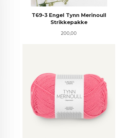
T69-3 Engel Tynn Merinoull
Strikkepakke
Pris
200,00