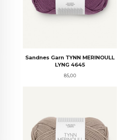
Sandnes Garn TYNN MERINOULL
LYNG 4645
Pris
85,00