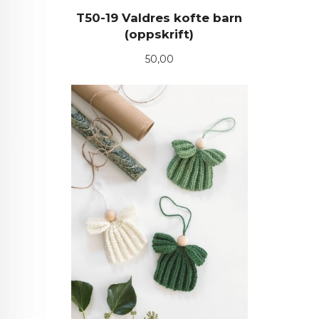
T50-19 Valdres kofte barn
(oppskrift)
Pris
50,00