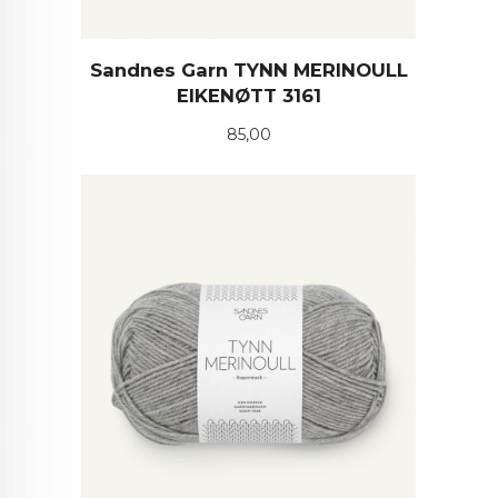
Sandnes Garn TYNN MERINOULL
EIKENØTT 3161
Pris
85,00