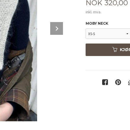
Pris
NOK
320,00
inkl. mva.
MOBY NECK
Next
KJØ