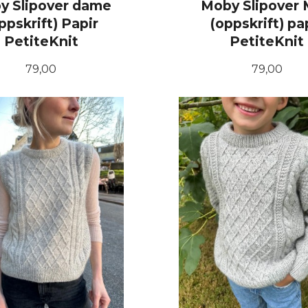
y Slipover dame
Moby Slipover 
ppskrift) Papir
(oppskrift) pa
PetiteKnit
PetiteKnit
Pris
Pris
79,00
79,00
KJØP
KJØP