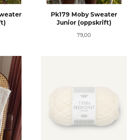
Sweater
Pk179 Moby Sweater
t)
Junior (oppskrift)
Pris
79,00
KJØP