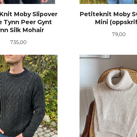
Knit Moby Slipover
Petiteknit Moby 
 Tynn Peer Gynt
Mini (oppskrif
nn Silk Mohair
Pris
79,00
Pris
735,00
LES MER
KJØP