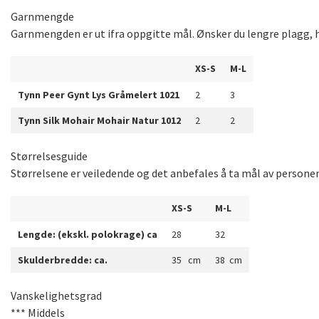
Garnmengde
Garnmengden er ut ifra oppgitte mål. Ønsker du lengre plagg, h
XS-S
M-L
Tynn Peer Gynt Lys Gråmelert 1021
2
3
Tynn Silk Mohair Mohair Natur 1012
2
2
Størrelsesguide
Størrelsene er veiledende og det anbefales å ta mål av persone
XS-S
M-L
Lengde: (ekskl. polokrage) ca
28
32
Skulderbredde: ca.
35 cm
38 cm
Vanskelighetsgrad
*** Middels