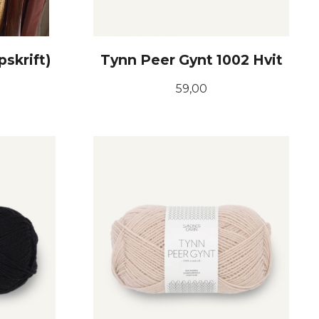
skrift)
Tynn Peer Gynt 1002 Hvit
Pris
59,00
KJØP