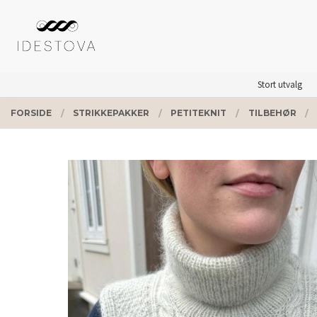
Gå
Lukk
PRODUKTER
til
innholdet
Stort utvalg
FORSIDE
STRIKKEPAKKER
PETITEKNIT
TILBEHØR