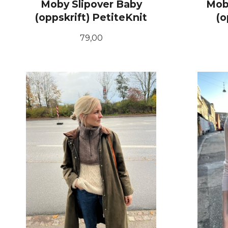
Moby Slipover Baby
Mob
(oppskrift) PetiteKnit
(o
Pris
79,00
KJØP