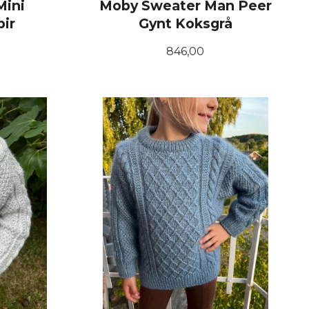
Mini
Moby Sweater Man Peer
pir
Gynt Koksgrå
Pris
846,00
LES MER