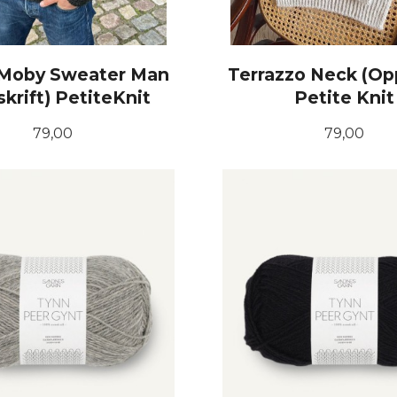
 Moby Sweater Man
Terrazzo Neck (Opp
krift) PetiteKnit
Petite Knit
Pris
Pris
79,00
79,00
KJØP
KJØP