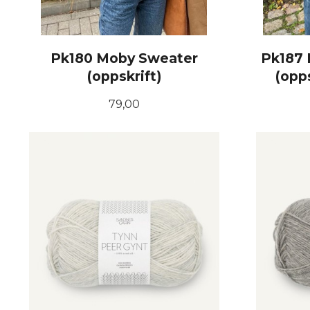
Pk180 Moby Sweater
Pk187
(oppskrift)
(opps
Pris
79,00
KJØP