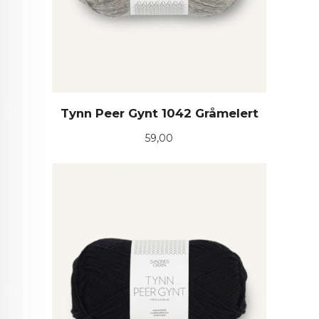
Tynn Peer Gynt 1042 Gråmelert
Pris
59,00