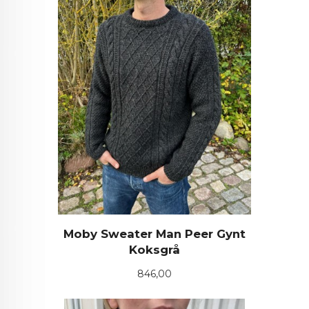
Moby Sweater Man Peer Gynt
Koksgrå
Pris
846,00