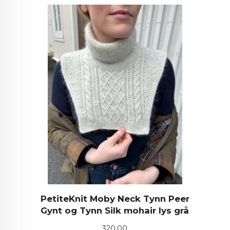
PetiteKnit Moby Neck Tynn Peer
Gynt og Tynn Silk mohair lys grå
Pris
320,00