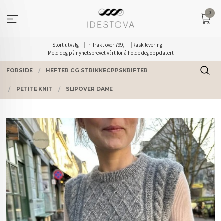
Gå
0
til
innholdet
Stort utvalg
Fri frakt over 799,-
Rask levering
Meld deg på nyhetsbrevet vårt for å holde deg oppdatert
FORSIDE
HEFTER OG STRIKKEOPPSKRIFTER
PETITE KNIT
SLIPOVER DAME