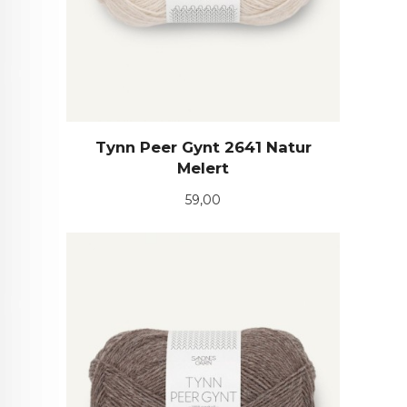
Tynn Peer Gynt 2641 Natur
Melert
Pris
59,00