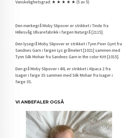
Vanskelighetsgrad: ★ ★ ★ ★ ★ (5 av 5)
Den mørkegrå Moby Slipover er strikket i Tinde fra
Hillesvåg Ullvarefabrikk i fargen Naturgrå [2115].
Den lysegrå Moby Slipover er strikket i Tynn Peer Gynt fra
Sandnes Garn i fargen Lys gråmelert [1021] sammen med
Tynn Silk Mohair fra Sandnes Garn in the color Kitt [1015].
Den grå Moby Slipover i 4XL er strikket i Alpaca 2 fra
Isager i farge 3S sammen med Silk Mohair fra Isager i
farge 3S.
VI ANBEFALER OGSÅ