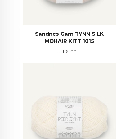
Sandnes Garn TYNN SILK
MOHAIR KITT 1015
Pris
105,00