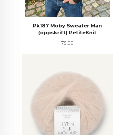
Pk187 Moby Sweater Man
(oppskrift) PetiteKnit
Pris
79,00