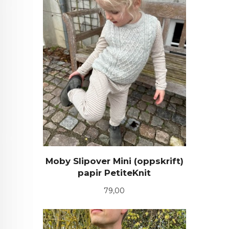
Moby Slipover Mini (oppskrift)
papir PetiteKnit
Pris
79,00