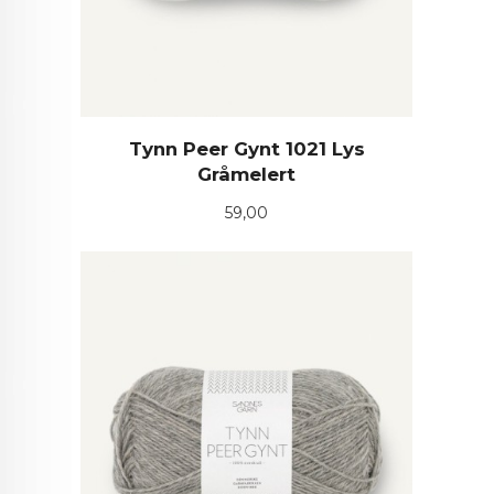
Tynn Peer Gynt 1021 Lys
Gråmelert
Pris
59,00