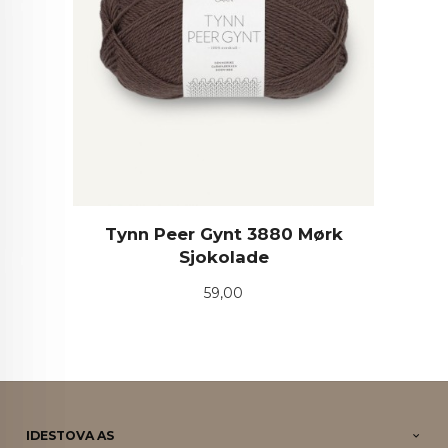
Tynn Peer Gynt 3880 Mørk
Sjokolade
Pris
59,00
IDESTOVA AS