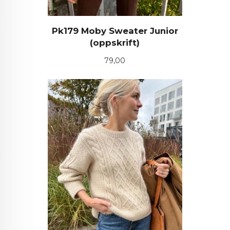
Pk179 Moby Sweater Junior
(oppskrift)
Pris
79,00