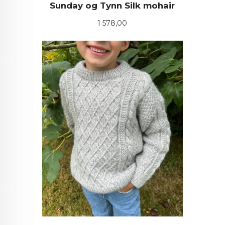
Sunday og Tynn Silk mohair
Pris
1 578,00