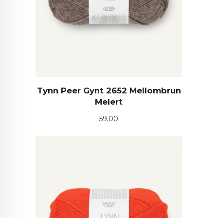
Tynn Peer Gynt 2652 Mellombrun
Melert
Pris
59,00