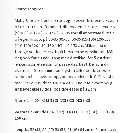
Størrelsesguide
Moby Slipover bør ha en bevegelsesvidde (positive ease)
på ca. 10-15 cm i forhold til ditt bystemål. Størrelsene XS
(S) M (L) XL (2XL) 3XL (4XL) 5XL svarer til et bystemål, målt
på egen kropp, på 80-85 (85-90) 90-95 (95-100) 100-110
(110-120) 120-130 (130-140) 140-150 cm. Målene på den
ferdige vesten er angitt på forsiden av oppskriften. Mål
deg selv før du går i gang med å strikke, for å vurdere
hvilken størrelse som vil passe deg best. Dersom du f.
eks. måler 90 cm rundt om bysten (eller det bredeste
stedet på din overkropp), bør du strikke str. S. En vest i
str. S har overvidden 102 cm og vil i nevnte eksempel gi
en bevegelsesvidde (positive ease) på 12 cm.
Størrelser: XS (S) M (L) XL (2XL) 3XL (4XL) 5XL
Vestens overvidde: 97 (102) 108 (113) 120 (130) 138 (148)
158 cm
Lengde: 52 (53) 55 (57) 59 (59) 61 (63) 64 cm (målt midt bak,