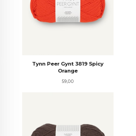
Tynn Peer Gynt 3819 Spicy
Orange
Pris
59,00