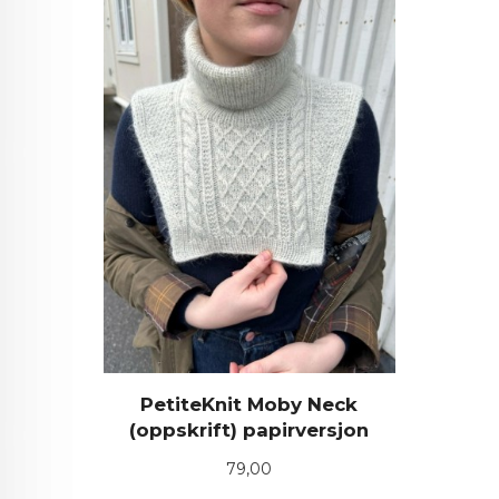
PetiteKnit Moby Neck
(oppskrift) papirversjon
Pris
79,00