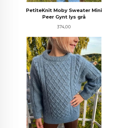
PetiteKnit Moby Sweater Mini
Peer Gynt lys grå
Pris
374,00