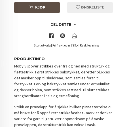
KJØP
ØNSKELISTE
DEL DETTE
Stort utvalg | Fri frakt over 799,- | Rask levering
PRODUKTINFO
Moby Slipover strikkes ovenfra og ned med struktur- og
flettestrikk. Først strikkes bakstykket, deretter plukkes
det masker opp til skuldrene, som samles foran til
forstykket. For- og bakstykket samles under ermehullet
og danner bolen, som strikkes rett ned. Til slutt strikkes
vrangbordkanter i hals og ermeåpning.
Strikk en prøvelapp for å sjekke hvilken pinnestørrelse du
må bruke for å oppnå rett strikkefasthet - merk at det kan
variere fra garn til garn. Vær oppmerksom på å vaske
prøvelappen, da strukturstrikk kan vokse i vask.