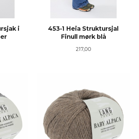
rsjak i
453-1 Heia Struktursjal
der
Finull mørk blå
Pris
217,00
KJØP