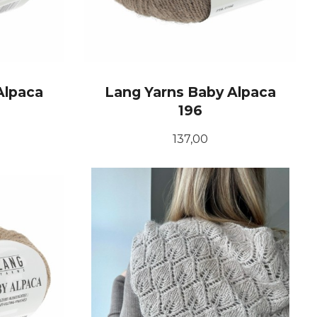
Alpaca
Lang Yarns Baby Alpaca
196
Pris
137,00
KJØP