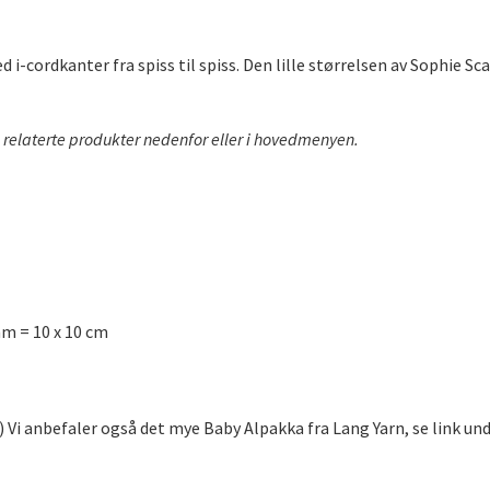
med i-cordkanter fra spiss til spiss. Den lille størrelsen av Sophie
du relaterte produkter nedenfor eller i hovedmenyen.
mm = 10 x 10 cm
 Vi anbefaler også det mye Baby Alpakka fra Lang Yarn, se link und