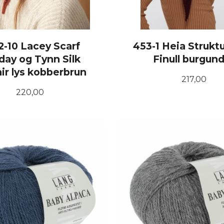
2-10 Lacey Scarf
453-1 Heia Struktu
day og Tynn Silk
Finull burgun
ir lys kobberbrun
Pris
217,00
Pris
220,00
KJØP
KJØP