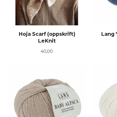
Hoja Scarf (oppskrift)
Lang 
LeKnit
Pris
40,00
KJØP