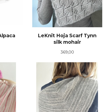
Alpaca
LeKnit Hoja Scarf Tynn
silk mohair
Pris
369,00
KJØP