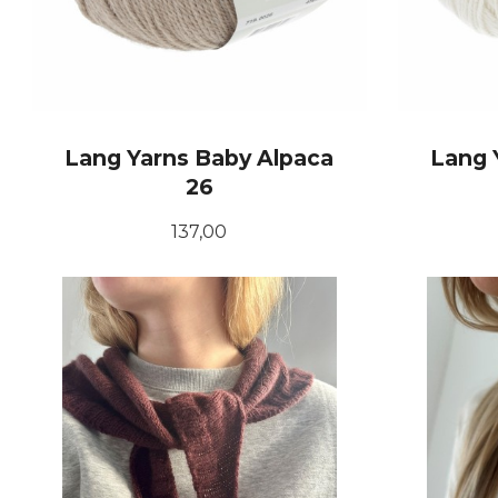
Lang Yarns Baby Alpaca
Lang 
26
Pris
137,00
KJØP