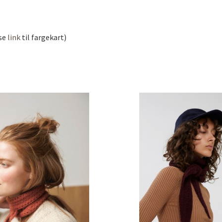
(se
link
til fargekart)