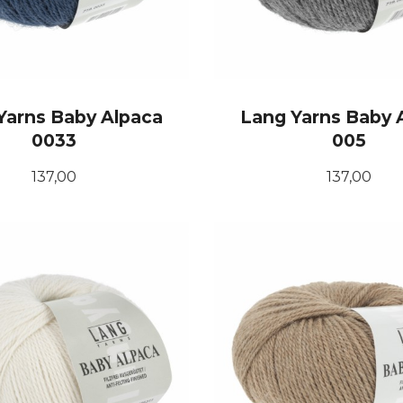
Yarns Baby Alpaca
Lang Yarns Baby 
0033
005
Pris
Pris
137,00
137,00
KJØP
KJØP