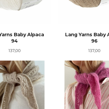
Yarns Baby Alpaca
Lang Yarns Baby 
94
96
Pris
Pris
137,00
137,00
KJØP
KJØP