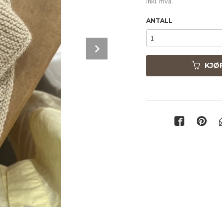
inkl. mva.
ANTALL
Next
KJØ