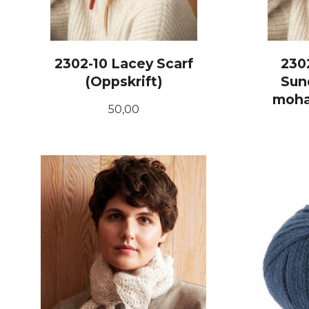
2302-10 Lacey Scarf
230
(Oppskrift)
Sun
moha
Pris
50,00
KJØP