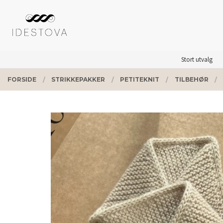
Gå
Lukk
PRODUKTER
til
innholdet
Stort utvalg
FORSIDE
STRIKKEPAKKER
PETITEKNIT
TILBEHØR