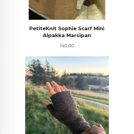
PetiteKnit Sophie Scarf Mini
Alpakka Marsipan
Pris
140,00