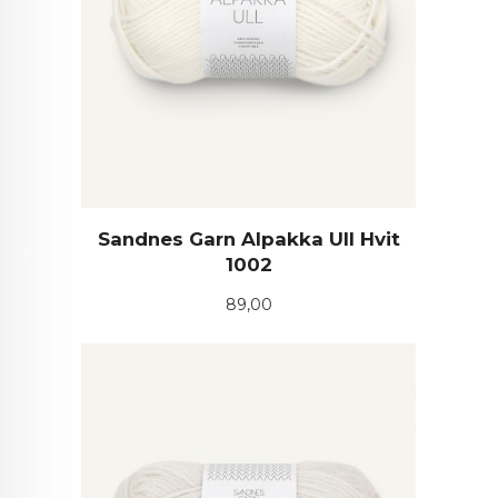
Sandnes Garn Alpakka Ull Hvit
1002
Pris
89,00