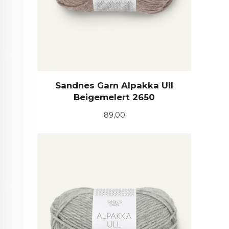
Sandnes Garn Alpakka Ull
Beigemelert 2650
Pris
89,00