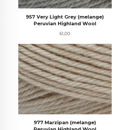
957 Very Light Grey (melange)
Peruvian Highland Wool
Pris
61,00
977 Marzipan (melange)
Peruvian Highland Wool