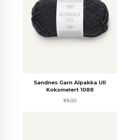
Sandnes Garn Alpakka Ull
Koksmelert 1088
Pris
89,00