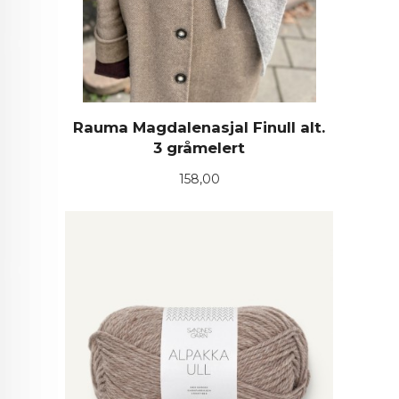
Rauma Magdalenasjal Finull alt.
3 gråmelert
Pris
158,00