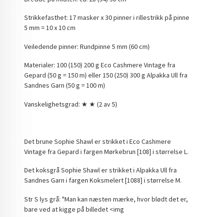
Strikkefasthet: 17 masker x 30 pinner i rillestrikk på pinne
5 mm = 10 x 10 cm
Veiledende pinner: Rundpinne 5 mm (60 cm)
Materialer: 100 (150) 200 g Eco Cashmere Vintage fra
Gepard (50 g = 150 m) eller 150 (250) 300 g Alpakka Ull fra
Sandnes Garn (50 g = 100 m)
Vanskelighetsgrad: ★ ★ (2 av 5)
Det brune Sophie Shawl er strikket i Eco Cashmere
Vintage fra Gepard i fargen Mørkebrun [108] i størrelse L.
Det koksgrå Sophie Shawl er strikket i Alpakka Ull fra
Sandnes Garn i fargen Koksmelert [1088] i størrelse M.
Str S lys grå: "
Man kan næsten mærke, hvor blødt det er,
bare ved at kigge på billedet
<img