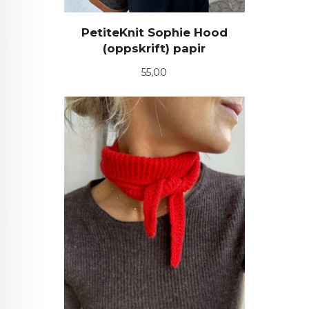
PetiteKnit Sophie Hood
(oppskrift) papir
Pris
55,00