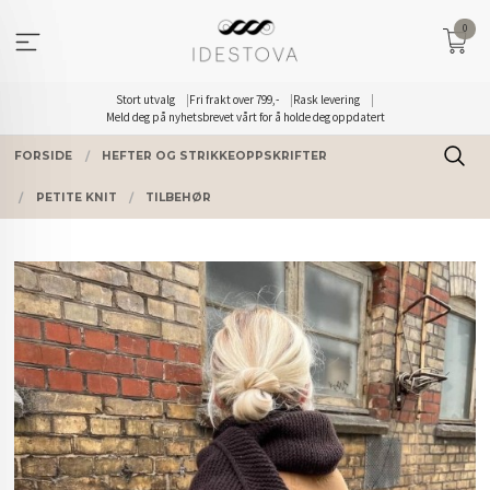
Gå
0
til
innholdet
Stort utvalg
Fri frakt over 799,-
Rask levering
Meld deg på nyhetsbrevet vårt for å holde deg oppdatert
FORSIDE
HEFTER OG STRIKKEOPPSKRIFTER
PETITE KNIT
TILBEHØR