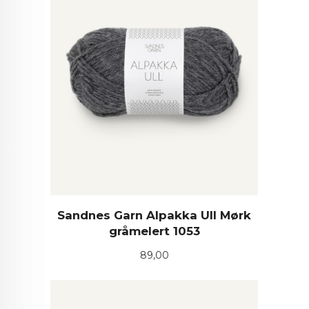
Sandnes Garn Alpakka Ull Mørk
gråmelert 1053
Pris
89,00