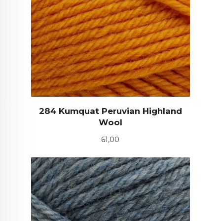
284 Kumquat Peruvian Highland
Wool
Pris
61,00