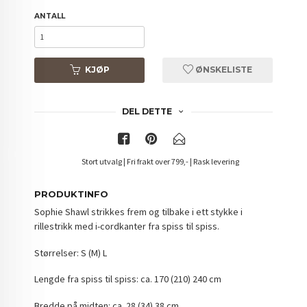
ANTALL
KJØP
ØNSKELISTE
DEL DETTE
Stort utvalg | Fri frakt over 799,- | Rask levering
PRODUKTINFO
Sophie Shawl strikkes frem og tilbake i ett stykke i
rillestrikk med i-cordkanter fra spiss til spiss.
Størrelser: S (M) L
Lengde fra spiss til spiss: ca. 170 (210) 240 cm
Bredde på midten: ca. 28 (34) 38 cm