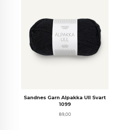
Sandnes Garn Alpakka Ull Svart
1099
Pris
89,00