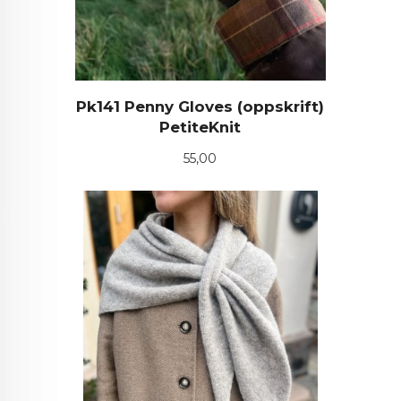
Pk141 Penny Gloves (oppskrift)
PetiteKnit
Pris
55,00