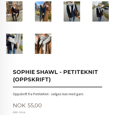
SOPHIE SHAWL - PETITEKNIT
(OPPSKRIFT)
Oppskrift fra PetiteKnit - selges kun med garn.
Pris
NOK
55,00
inkl. mva.