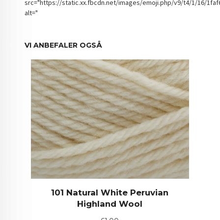
src="https://static.xx.fbcdn.net/images/emoji.php/v9/t4/1/16/1fa
alt="
VI ANBEFALER OGSÅ
101 Natural White Peruvian
Highland Wool