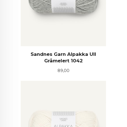
Sandnes Garn Alpakka Ull
Gråmelert 1042
Pris
89,00