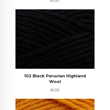
Pris
61,00
102 Black Peruvian Highland
Wool
Pris
61,00