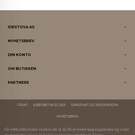
IDESTOVA AS
NYHETSBREV
DIN KONTO
OM BUTIKKEN
PARTNERE
FRAKT
KJØPSBETINGELSER
SIKKERHET OG PERSONVERN
NYHETSBREV
Vår nettbutikk bruker cookies slik at du får en bedre kjøpsopplevelse og vi kan