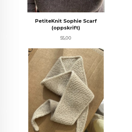
PetiteKnit Sophie Scarf
(oppskrift)
Pris
55,00