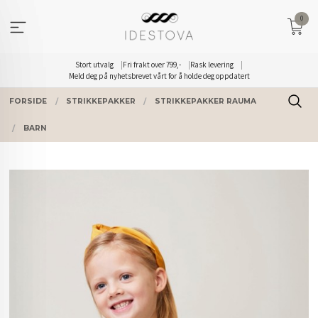
Gå
0
til
innholdet
Stort utvalg
Fri frakt over 799,-
Rask levering
Meld deg på nyhetsbrevet vårt for å holde deg oppdatert
FORSIDE
STRIKKEPAKKER
STRIKKEPAKKER RAUMA
BARN