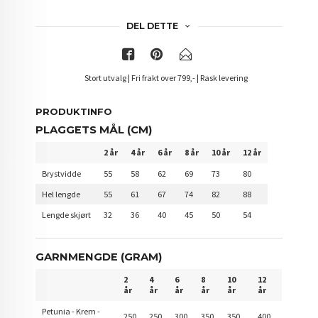
DEL DETTE
Stort utvalg | Fri frakt over 799,- | Rask levering
PRODUKTINFO
PLAGGETS MÅL (CM)
2 år
4 år
6 år
8 år
10 år
12 år
Brystvidde
55
58
62
69
73
80
Hel lengde
55
61
67
74
82
88
Lengde skjørt
32
36
40
45
50
54
GARNMENGDE (GRAM)
2
4
6
8
10
12
år
år
år
år
år
år
Petunia - Krem -
250
250
300
350
350
400