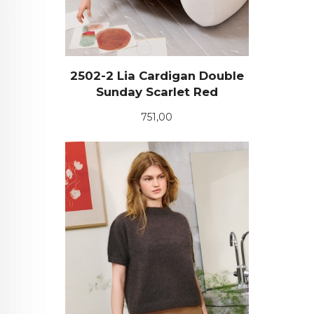
2502-2 Lia Cardigan Double
Sunday Scarlet Red
Pris
751,00