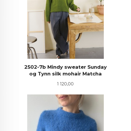
2502-7b Mindy sweater Sunday
og Tynn silk mohair Matcha
Pris
1 120,00