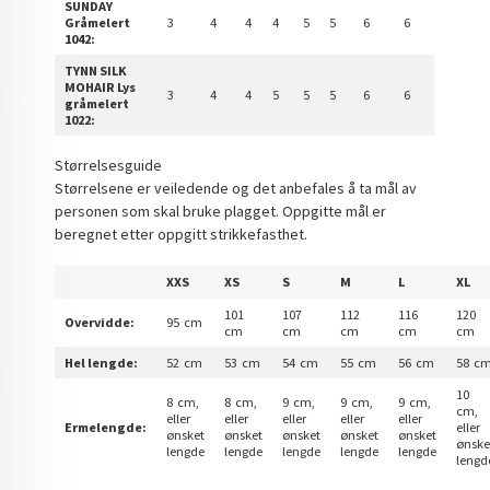
SUNDAY
Gråmelert
3
4
4
4
5
5
6
6
1042:
TYNN SILK
MOHAIR Lys
3
4
4
5
5
5
6
6
gråmelert
1022:
Størrelsesguide
Størrelsene er veiledende og det anbefales å ta mål av
personen som skal bruke plagget. Oppgitte mål er
beregnet etter oppgitt strikkefasthet.
XXS
XS
S
M
L
XL
101
107
112
116
120
Overvidde:
95 cm
cm
cm
cm
cm
cm
Hel lengde:
52 cm
53 cm
54 cm
55 cm
56 cm
58 c
10
8 cm,
8 cm,
9 cm,
9 cm,
9 cm,
cm,
eller
eller
eller
eller
eller
Ermelengde:
eller
ønsket
ønsket
ønsket
ønsket
ønsket
ønske
lengde
lengde
lengde
lengde
lengde
lengd