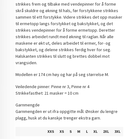
strikkes frem og tilbake med vendepinner for å forme
skrå skuldre og økning til hals, før forstykkene strikkes
sammen til ett forstykke. Videre strikkes det opp masker
til ermetopp langs forstykket og bakstykket, og det
strikkes vendepinner for å forme ermetopp. Deretter
strikkes arbeidet rundt med økning til raglan. Når alle
maskene er økt ut, deles arbeidet til ermer, for- og
bakstykket, og delene strikkes ferdig hver for seg.
Halskanten strikkes til slutt og brettes dobbel mot
vrangsiden.
Modellen er 174 cm høy og har på seg størrelse M.
Veiledende pinner: Pinne nr 3, Pinne nr 4
Strikkefasthet: 21 masker = 10 cm
Garnmengde
Garnmengden er ut ifra oppgitte mål. Ønsker du lengre
plagg, husk at du kanskje trenger ekstra garn.
XXS
XS
S
M
L
XL
2XL
3XL