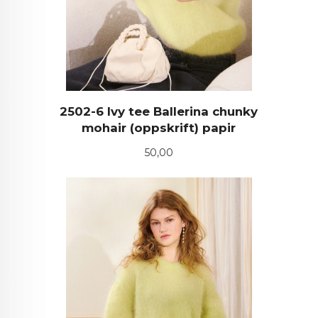
2502-6 Ivy tee Ballerina chunky
mohair (oppskrift) papir
Pris
50,00