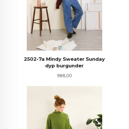
2502-7a Mindy Sweater Sunday
dyp burgunder
Pris
988,00