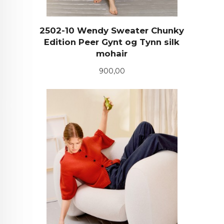
2502-10 Wendy Sweater Chunky
Edition Peer Gynt og Tynn silk
mohair
Pris
900,00