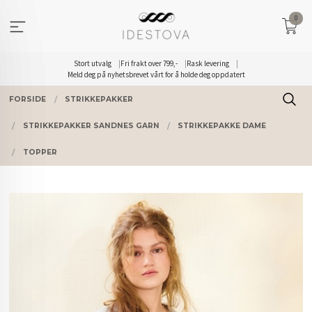
Gå
0
til
innholdet
Stort utvalg
Fri frakt over 799,-
Rask levering
Meld deg på nyhetsbrevet vårt for å holde deg oppdatert
FORSIDE
STRIKKEPAKKER
STRIKKEPAKKER SANDNES GARN
STRIKKEPAKKE DAME
TOPPER