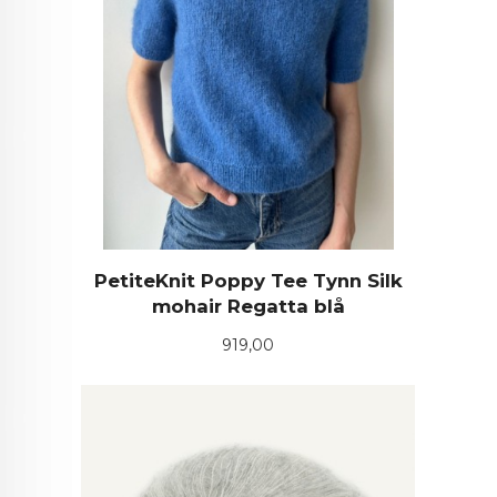
PetiteKnit Poppy Tee Tynn Silk
mohair Regatta blå
Pris
919,00