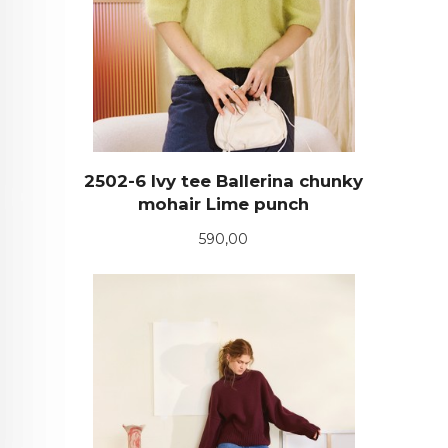
2502-6 Ivy tee Ballerina chunky
mohair Lime punch
Pris
590,00