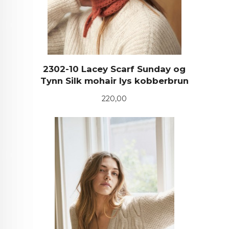
2302-10 Lacey Scarf Sunday og
Tynn Silk mohair lys kobberbrun
Pris
220,00