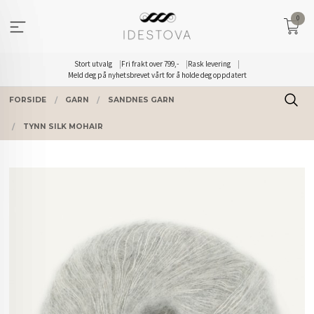
Gå
0
til
innholdet
Stort utvalg
Fri frakt over 799,-
Rask levering
Meld deg på nyhetsbrevet vårt for å holde deg oppdatert
FORSIDE
GARN
SANDNES GARN
TYNN SILK MOHAIR