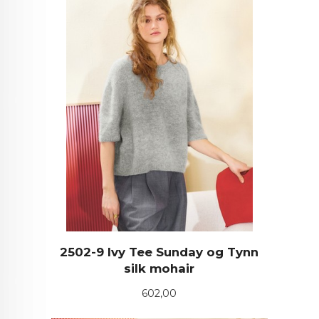
2502-9 Ivy Tee Sunday og Tynn
silk mohair
Pris
602,00