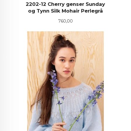
2202-12 Cherry genser Sunday
og Tynn Silk Mohair Perlegrå
Pris
760,00