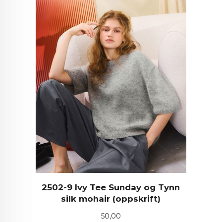
2502-9 Ivy Tee Sunday og Tynn
silk mohair (oppskrift)
Pris
50,00