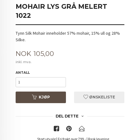
MOHAIR LYS GRÅ MELERT
1022
Tynn Silk Mohair inneholder 57% mohair, 15% ull og 28%
Silke.
Pris
NOK
105,00
inkl. mva.
ANTALL
KJØP
ØNSKELISTE
DEL DETTE
Stort utvalg | Fri frakt over 799,- | Rask levering