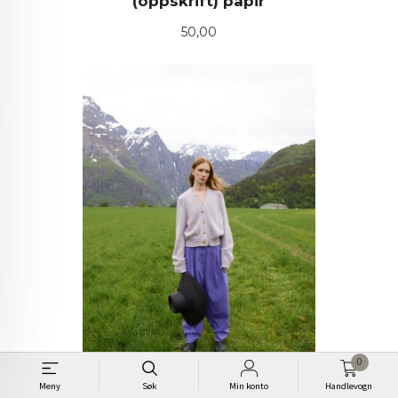
(oppskrift) papir
Pris
50,00
0
Meny
Søk
Min konto
Handlevogn