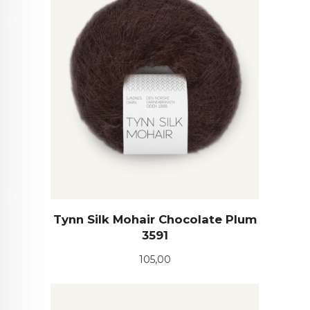
Tynn Silk Mohair Chocolate Plum
3591
Pris
105,00