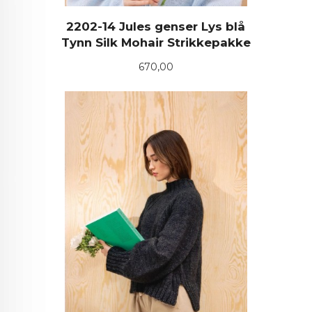
2202-14 Jules genser Lys blå
Tynn Silk Mohair Strikkepakke
Pris
670,00