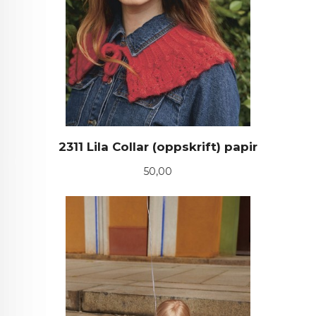
2311 Lila Collar (oppskrift) papir
Pris
50,00