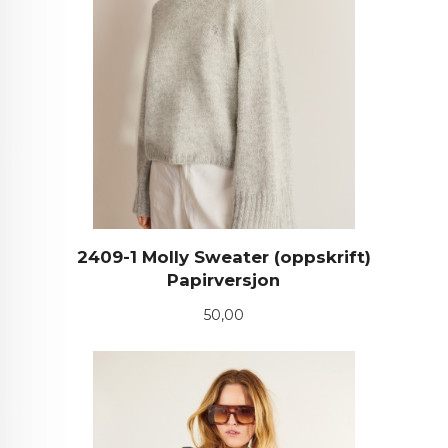
2409-1 Molly Sweater (oppskrift)
Papirversjon
Pris
50,00