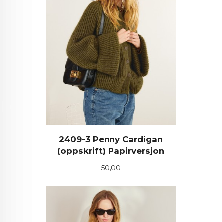
2409-3 Penny Cardigan
(oppskrift) Papirversjon
Pris
50,00