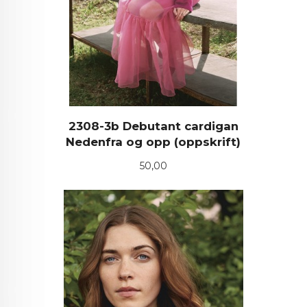
2308-3b Debutant cardigan
Nedenfra og opp (oppskrift)
Pris
50,00