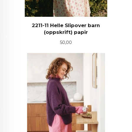
2211-11 Helle Slipover barn
(oppskrift) papir
Pris
50,00