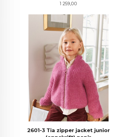
Pris
1 259,00
2601-3 Tia zipper jacket junior