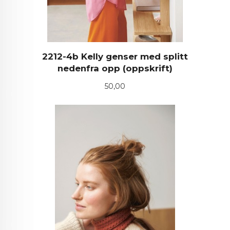
2212-4b Kelly genser med splitt
nedenfra opp (oppskrift)
Pris
50,00