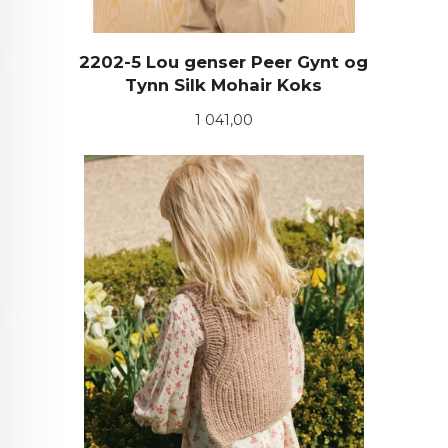
2202-5 Lou genser Peer Gynt og
Tynn Silk Mohair Koks
Pris
1 041,00