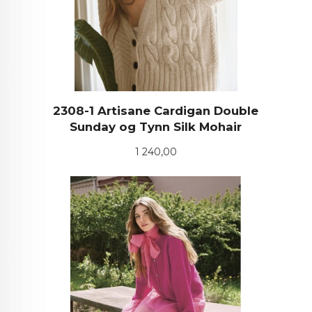
2308-1 Artisane Cardigan Double
Sunday og Tynn Silk Mohair
Pris
1 240,00