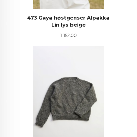
473 Gaya høstgenser Alpakka
Lin lys beige
Pris
1 152,00