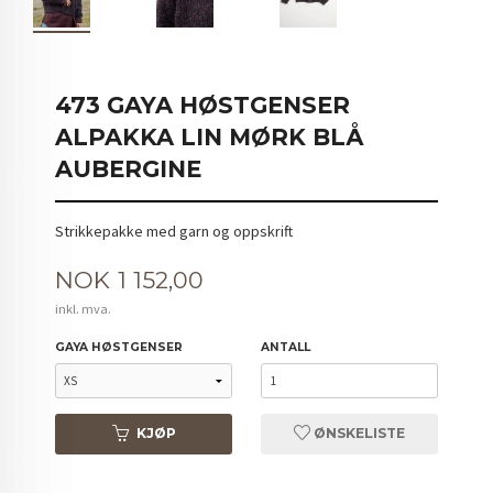
473 GAYA HØSTGENSER
ALPAKKA LIN MØRK BLÅ
AUBERGINE
Strikkepakke med garn og oppskrift
Pris
NOK
1 152,00
inkl. mva.
GAYA HØSTGENSER
ANTALL
KJØP
ØNSKELISTE