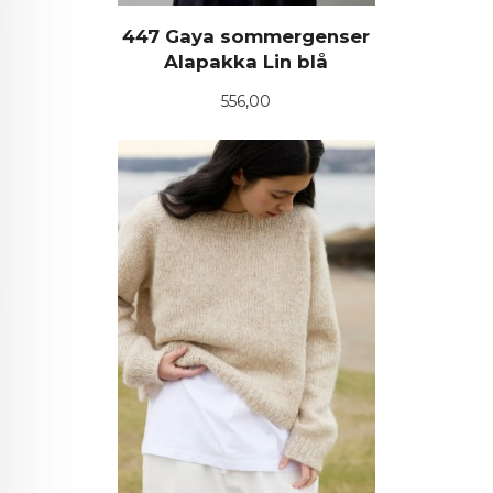
447 Gaya sommergenser
Alapakka Lin blå
Pris
556,00