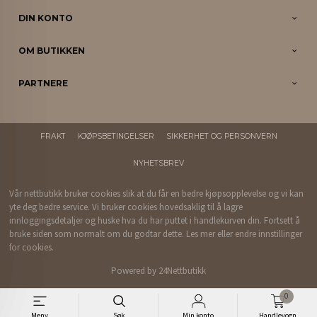
DIN KONTO
OM BUTIKKEN
PARTNERE
FRAKT
KJØPSBETINGELSER
SIKKERHET OG PERSONVERN
NYHETSBREV
Vår nettbutikk bruker cookies slik at du får en bedre kjøpsopplevelse og vi kan
yte deg bedre service. Vi bruker cookies hovedsaklig til å lagre
innloggingsdetaljer og huske hva du har puttet i handlekurven din. Fortsett å
bruke siden som normalt om du godtar dette.
Les mer
eller
endre innstillinger
for cookies.
Powered by
24Nettbutikk
0
Meny
Søk
Min konto
Handlevogn