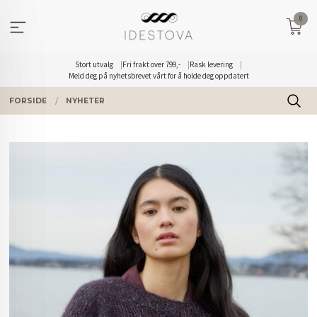
Gå
0
til
innholdet
Stort utvalg
Fri frakt over 799,-
Rask levering
Meld deg på nyhetsbrevet vårt for å holde deg oppdatert
FORSIDE
NYHETER