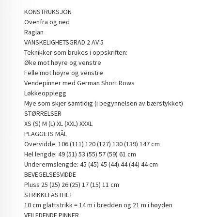
KONSTRUKSJON
Ovenfra og ned
Raglan
VANSKELIGHETSGRAD 2 AV 5
Teknikker som brukes i oppskriften:
Øke mot høyre og venstre
Felle mot høyre og venstre
Vendepinner med German Short Rows
Løkkeopplegg
Mye som skjer samtidig (i begynnelsen av bærstykket)
STØRRELSER
XS (S) M (L) XL (XXL) XXXL
PLAGGETS MÅL
Overvidde: 106 (111) 120 (127) 130 (139) 147 cm
Hel lengde: 49 (51) 53 (55) 57 (59) 61 cm
Underermslengde: 45 (45) 45 (44) 44 (44) 44 cm
BEVEGELSESVIDDE
Pluss 25 (25) 26 (25) 17 (15) 11 cm
STRIKKEFASTHET
10 cm glattstrikk = 14 m i bredden og 21 m i høyden
VEILEDENDE PINNER