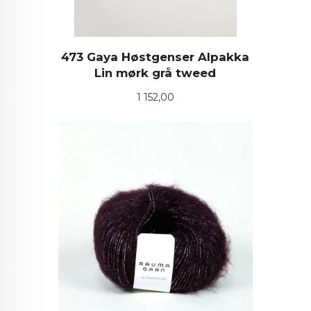
473 Gaya Høstgenser Alpakka
Lin mørk grå tweed
Pris
1 152,00