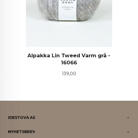
Alpakka Lin Tweed Varm grå -
16066
Pris
139,00
IDESTOVA AS
NYHETSBREV