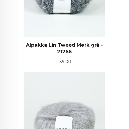
Alpakka Lin Tweed Mørk grå -
21266
Pris
139,00