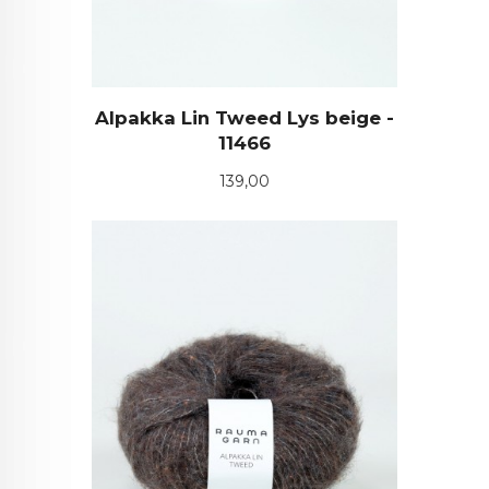
Alpakka Lin Tweed Lys beige -
11466
Pris
139,00