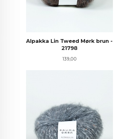
Alpakka Lin Tweed Mørk brun -
21798
Pris
139,00