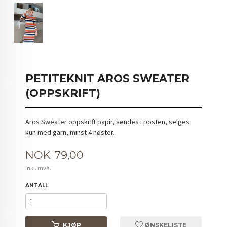
PETITEKNIT AROS SWEATER
(OPPSKRIFT)
Aros Sweater oppskrift papir, sendes i posten, selges
kun med garn, minst 4 nøster.
Pris
NOK
79,00
inkl. mva.
ANTALL
KJØP
ØNSKELISTE