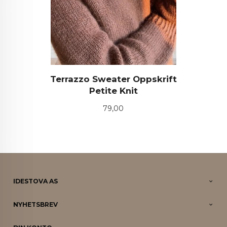
Terrazzo Sweater Oppskrift
Petite Knit
Pris
79,00
IDESTOVA AS
NYHETSBREV