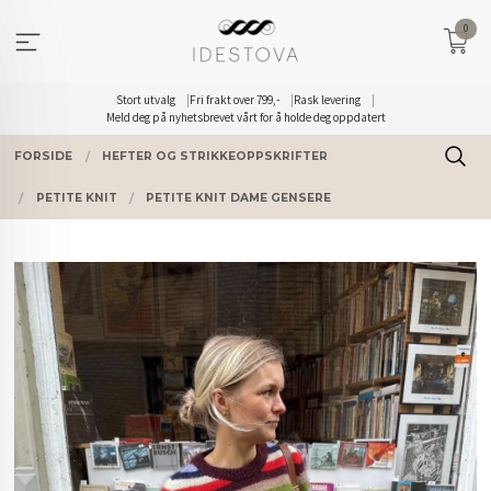
Gå
0
til
innholdet
Stort utvalg
Fri frakt over 799,-
Rask levering
Meld deg på nyhetsbrevet vårt for å holde deg oppdatert
FORSIDE
HEFTER OG STRIKKEOPPSKRIFTER
PETITE KNIT
PETITE KNIT DAME GENSERE