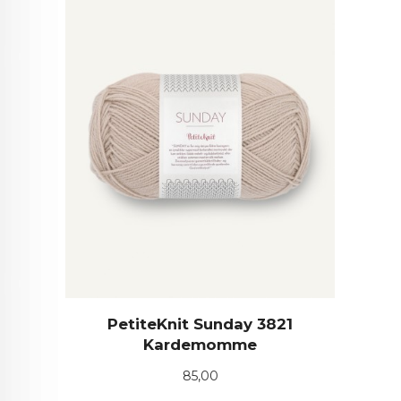
PetiteKnit Sunday 3821
Kardemomme
Pris
85,00