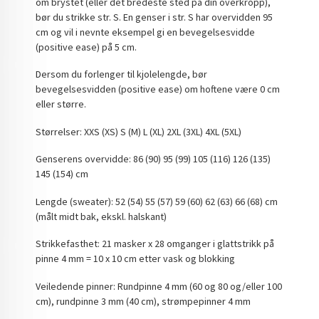
om brystet (eller det bredeste sted på din overkropp),
bør du strikke str. S. En genser i str. S har overvidden 95
cm og vil i nevnte eksempel gi en bevegelsesvidde
(positive ease) på 5 cm.
Dersom du forlenger til kjolelengde, bør
bevegelsesvidden (positive ease) om hoftene være 0 cm
eller større.
Størrelser: XXS (XS) S (M) L (XL) 2XL (3XL) 4XL (5XL)
Genserens overvidde: 86 (90) 95 (99) 105 (116) 126 (135)
145 (154) cm
Lengde (sweater): 52 (54) 55 (57) 59 (60) 62 (63) 66 (68) cm
(målt midt bak, ekskl. halskant)
Strikkefasthet: 21 masker x 28 omganger i glattstrikk på
pinne 4 mm = 10 x 10 cm etter vask og blokking
Veiledende pinner: Rundpinne 4 mm (60 og 80 og/eller 100
cm), rundpinne 3 mm (40 cm), strømpepinner 4 mm