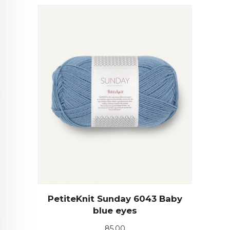
PetiteKnit Sunday 6043 Baby
blue eyes
Pris
85,00