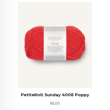
PetiteKnit Sunday 4008 Poppy
Pris
85,00