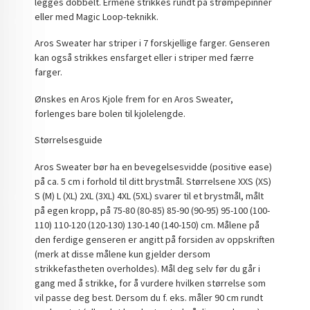
legges dobbelt. Ermene strikkes rundt på strømpepinner
eller med Magic Loop-teknikk.
Aros Sweater har striper i 7 forskjellige farger. Genseren
kan også strikkes ensfarget eller i striper med færre
farger.
Ønskes en Aros Kjole frem for en Aros Sweater,
forlenges bare bolen til kjolelengde.
Størrelsesguide
Aros Sweater bør ha en bevegelsesvidde (positive ease)
på ca. 5 cm i forhold til ditt brystmål. Størrelsene XXS (XS)
S (M) L (XL) 2XL (3XL) 4XL (5XL) svarer til et brystmål, målt
på egen kropp, på 75-80 (80-85) 85-90 (90-95) 95-100 (100-
110) 110-120 (120-130) 130-140 (140-150) cm. Målene på
den ferdige genseren er angitt på forsiden av oppskriften
(merk at disse målene kun gjelder dersom
strikkefastheten overholdes). Mål deg selv før du går i
gang med å strikke, for å vurdere hvilken størrelse som
vil passe deg best. Dersom du f. eks. måler 90 cm rundt