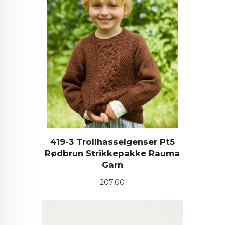
419-3 Trollhasselgenser Pt5
Rødbrun Strikkepakke Rauma
Garn
Pris
207,00