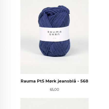
Rauma Pt5 Mørk jeansblå - 568
Pris
65,00