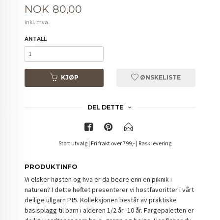
Pris
NOK
80,00
inkl. mva.
ANTALL
KJØP
ØNSKELISTE
DEL DETTE
Stort utvalg | Fri frakt over 799,- | Rask levering
PRODUKTINFO
Vi elsker høsten og hva er da bedre enn en piknik i
naturen? I dette heftet presenterer vi høstfavoritter i vårt
deilige ullgarn Pt5. Kolleksjonen består av praktiske
basisplagg til barn i alderen 1/2 år -10 år. Fargepaletten er