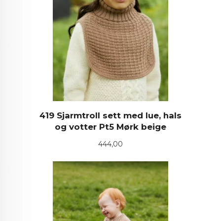
419 Sjarmtroll sett med lue, hals
og votter Pt5 Mørk beige
Pris
444,00