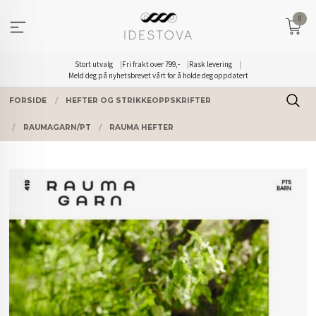
Gå
0
til
innholdet
Stort utvalg
Fri frakt over 799,-
Rask levering
Meld deg på nyhetsbrevet vårt for å holde deg oppdatert
FORSIDE
HEFTER OG STRIKKEOPPSKRIFTER
RAUMAGARN/PT
RAUMA HEFTER