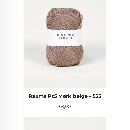
Rauma Pt5 Mørk beige - 533
Pris
69,00