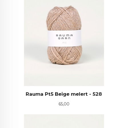
Rauma Pt5 Beige melert - 528
Pris
65,00