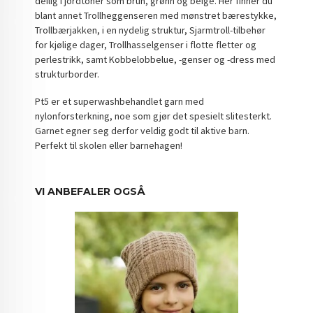
deilig i jordtoner som brun, grønn og beige. Her finner du
blant annet Trollheggenseren med mønstret bærestykke,
Trollbærjakken, i en nydelig struktur, Sjarmtroll-tilbehør
for kjølige dager, Trollhasselgenser i flotte fletter og
perlestrikk, samt Kobbelobbelue, -genser og -dress med
strukturborder.
Pt5 er et superwashbehandlet garn med
nylonforsterkning, noe som gjør det spesielt slitesterkt.
Garnet egner seg derfor veldig godt til aktive barn.
Perfekt til skolen eller barnehagen!
VI ANBEFALER OGSÅ