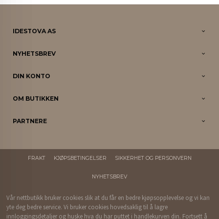
IDESTOVA AS
NYHETSBREV
DIN KONTO
OM BUTIKKEN
PARTNERE
FRAKT
KJØPSBETINGELSER
SIKKERHET OG PERSONVERN
NYHETSBREV
Vår nettbutikk bruker cookies slik at du får en bedre kjøpsopplevelse og vi kan
yte deg bedre service. Vi bruker cookies hovedsaklig til å lagre
innloggingsdetaljer og huske hva du har puttet i handlekurven din. Fortsett å