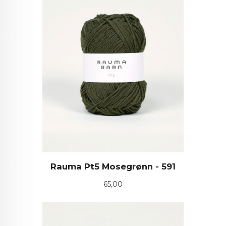
Rauma Pt5 Mosegrønn - 591
Pris
65,00