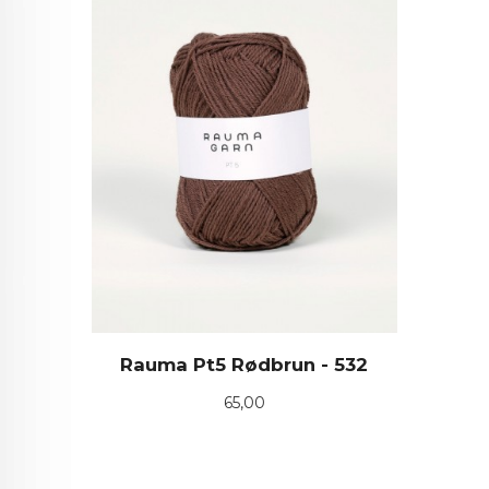
Rauma Pt5 Rødbrun - 532
Pris
65,00