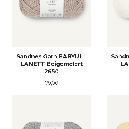
Sandnes Garn BABYULL
Sandn
LANETT Beigemelert
LA
2650
Pris
79,00
KJØP