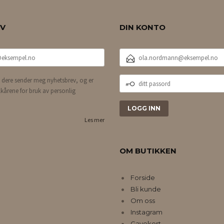
EV
DIN KONTO
E-
POSTADRESSE
DITT
 dere sender meg nyhetsbrev, og er
PASSORD
lkårene for bruk av personlig
Les mer
OM BUTIKKEN
Forside
Bli kunde
Om oss
Instagram
Gavekort