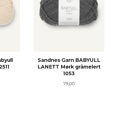
byull
Sandnes Garn BABYULL
2511
LANETT Mørk gråmelert
1053
Pris
79,00
KJØP