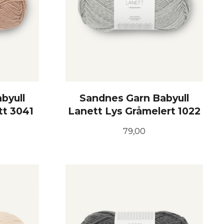
byull
Sandnes Garn Babyull
tt 3041
Lanett Lys Gråmelert 1022
Pris
79,00
KJØP