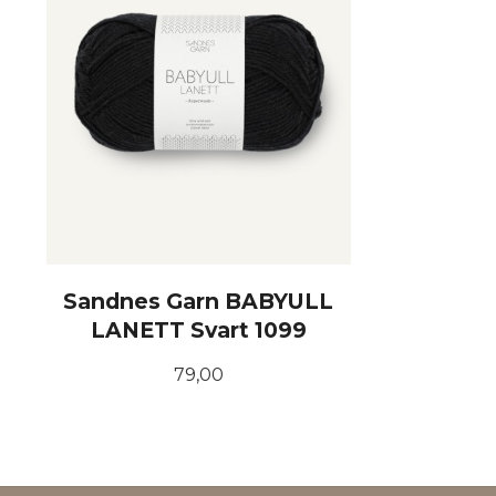
Sandnes Garn BABYULL
LANETT Svart 1099
Pris
79,00
KJØP