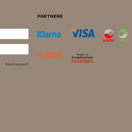
PARTNERE
Glemt passord?