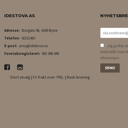
IDESTOVA AS
NYHETSBR
Adresse:
Storgata 40, 4340 Bryne
Telefon:
41521483
E-post:
anny@idestova.no
Jeg godtar at
innforstått med vi
Foretaksregisteret:
982 388 449
informasjon
Stort utvalg | Fri frakt over 799,- | Rask levering