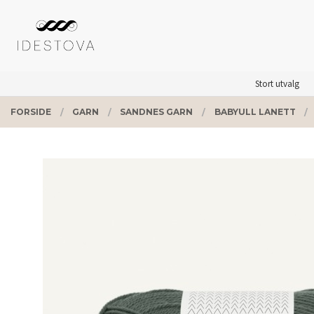
Gå
Lukk
PRODUKTER
til
innholdet
Stort utvalg
FORSIDE
GARN
SANDNES GARN
BABYULL LANETT