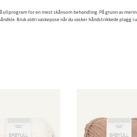
t på ullprogram for en mest skånsom behandling. På grunn av merin
åndkle. Bruk aldri vaskepose når du vasker håndstrikkede plagg i ul