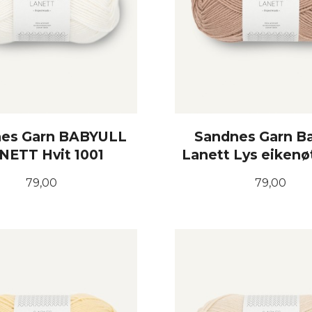
es Garn BABYULL
Sandnes Garn Ba
NETT Hvit 1001
Lanett Lys eikenø
Pris
Pris
79,00
79,00
KJØP
KJØP