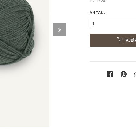
inkl. mva.
ANTALL
Next
KJØ