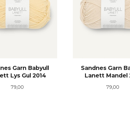
nes Garn Babyull
Sandnes Garn Ba
ett Lys Gul 2014
Lanett Mandel 
Pris
Pris
79,00
79,00
KJØP
KJØP