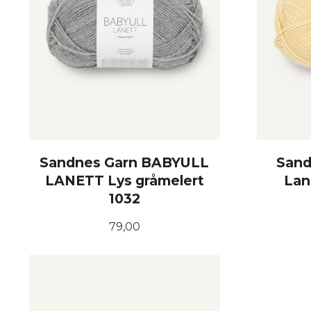
Sandnes Garn BABYULL
Sand
LANETT Lys gråmelert
Lan
1032
Pris
79,00
KJØP