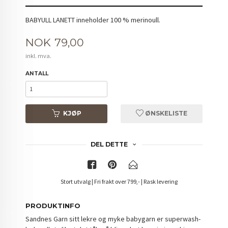
BABYULL LANETT inneholder 100 % merinoull.
Pris
NOK
79,00
inkl. mva.
ANTALL
KJØP
ØNSKELISTE
DEL DETTE
Stort utvalg | Fri frakt over 799,- | Rask levering
PRODUKTINFO
Sandnes Garn sitt lekre og myke babygarn er superwash-