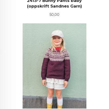
2413-7 Bunny Pants baby
(oppskrift Sandnes Garn)
Pris
50,00