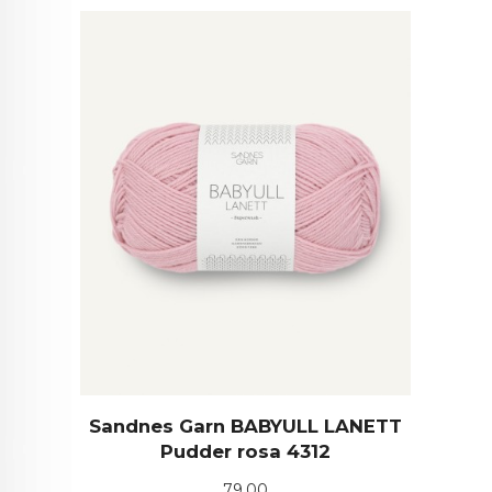
Sandnes Garn BABYULL LANETT
Pudder rosa 4312
Pris
79,00