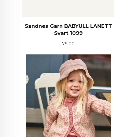
Sandnes Garn BABYULL LANETT
Svart 1099
Pris
79,00