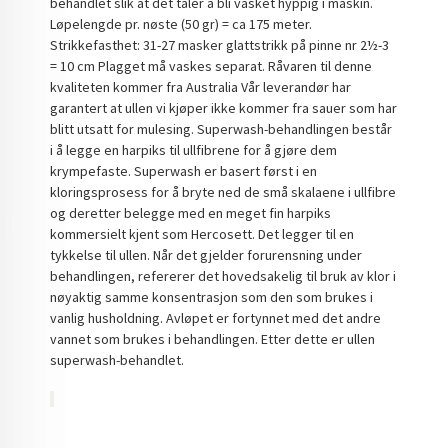
behandlet slik at det tåler å bli vasket hyppig i maskin.
Løpelengde pr. nøste (50 gr) = ca 175 meter.
Strikkefasthet: 31-27 masker glattstrikk på pinne nr 2½-3
= 10 cm Plagget må vaskes separat. Råvaren til denne
kvaliteten kommer fra Australia Vår leverandør har
garantert at ullen vi kjøper ikke kommer fra sauer som har
blitt utsatt for mulesing. Superwash-behandlingen består
i å legge en harpiks til ullfibrene for å gjøre dem
krympefaste. Superwash er basert først i en
kloringsprosess for å bryte ned de små skalaene i ullfibre
og deretter belegge med en meget fin harpiks
kommersielt kjent som Hercosett. Det legger til en
tykkelse til ullen. Når det gjelder forurensning under
behandlingen, refererer det hovedsakelig til bruk av klor i
nøyaktig samme konsentrasjon som den som brukes i
vanlig husholdning. Avløpet er fortynnet med det andre
vannet som brukes i behandlingen. Etter dette er ullen
superwash-behandlet.