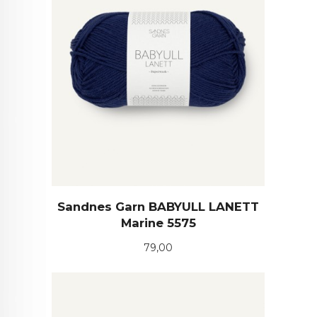
Sandnes Garn BABYULL LANETT
Marine 5575
Pris
79,00