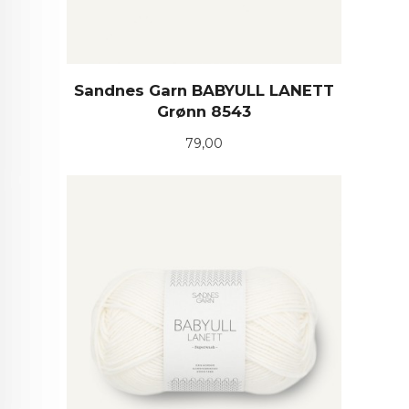
Sandnes Garn BABYULL LANETT
Grønn 8543
Pris
79,00