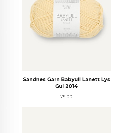
Sandnes Garn Babyull Lanett Lys
Gul 2014
Pris
79,00