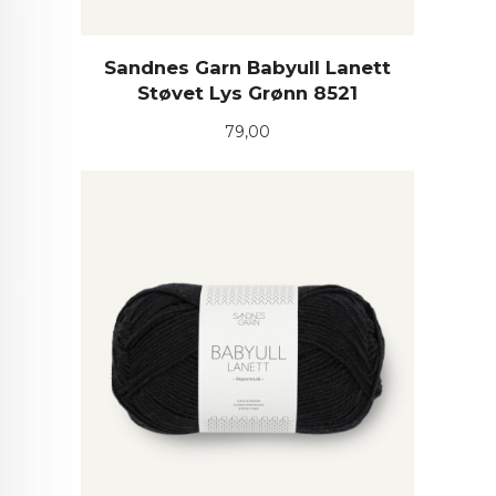
Sandnes Garn Babyull Lanett
Støvet Lys Grønn 8521
Pris
79,00