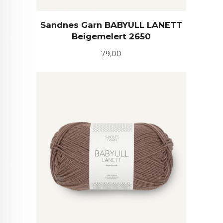
Sandnes Garn BABYULL LANETT
Beigemelert 2650
Pris
79,00