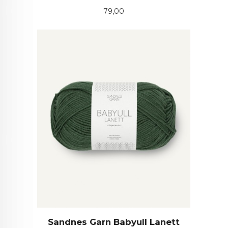
Pris
79,00
Sandnes Garn Babyull Lanett