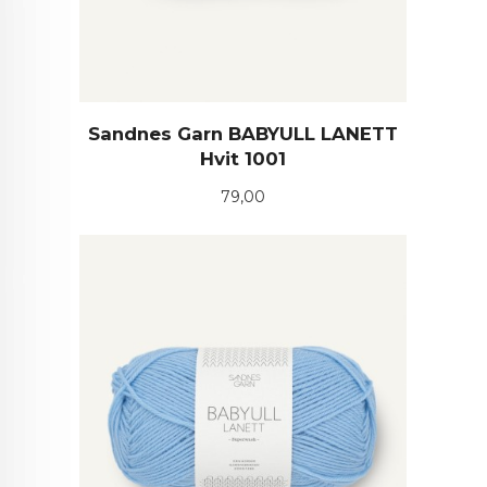
Sandnes Garn BABYULL LANETT
Hvit 1001
Pris
79,00