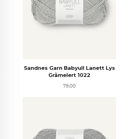
Sandnes Garn Babyull Lanett Lys
Gråmelert 1022
Pris
79,00