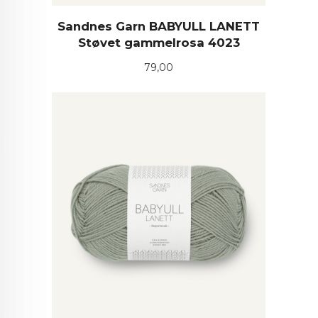
Sandnes Garn BABYULL LANETT
Støvet gammelrosa 4023
Pris
79,00