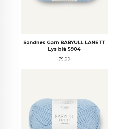
Sandnes Garn BABYULL LANETT
Lys blå 5904
Pris
79,00