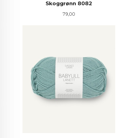
Skoggrønn 8082
Pris
79,00