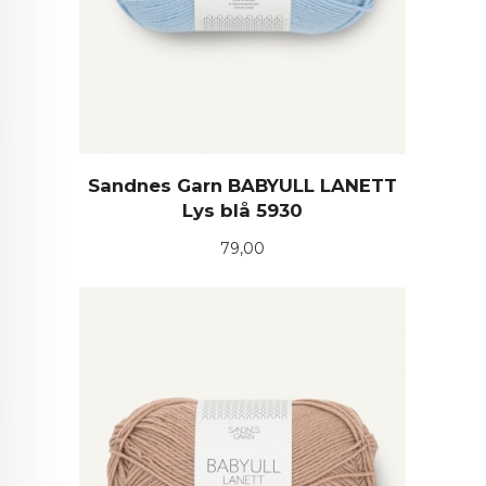
Sandnes Garn BABYULL LANETT
Lys blå 5930
Pris
79,00