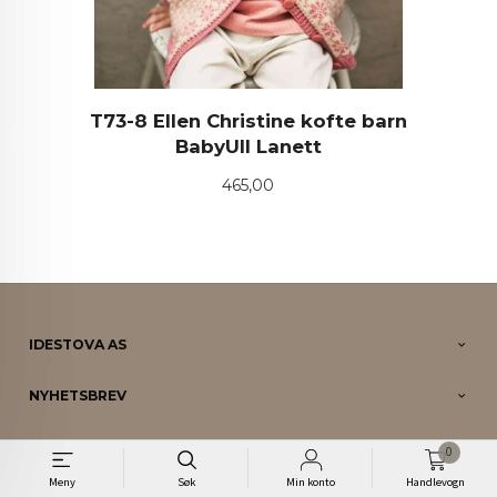
T73-8 Ellen Christine kofte barn
BabyUll Lanett
Pris
465,00
IDESTOVA AS
NYHETSBREV
DIN KONTO
0
Meny
Søk
Min konto
Handlevogn