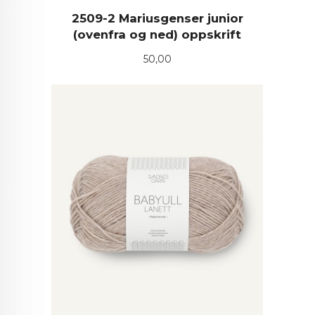
2509-2 Mariusgenser junior
(ovenfra og ned) oppskrift
Pris
50,00