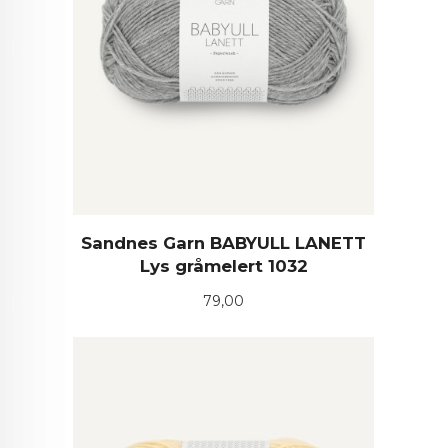
Sandnes Garn BABYULL LANETT
Lys gråmelert 1032
Pris
79,00