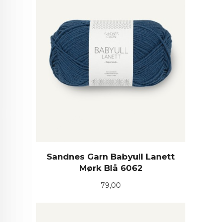
Sandnes Garn Babyull Lanett
Mørk Blå 6062
Pris
79,00