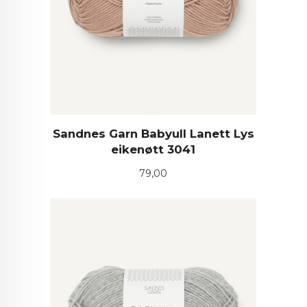
Sandnes Garn Babyull Lanett Lys
eikenøtt 3041
Pris
79,00