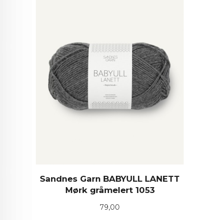
Sandnes Garn BABYULL LANETT
Mørk gråmelert 1053
Pris
79,00