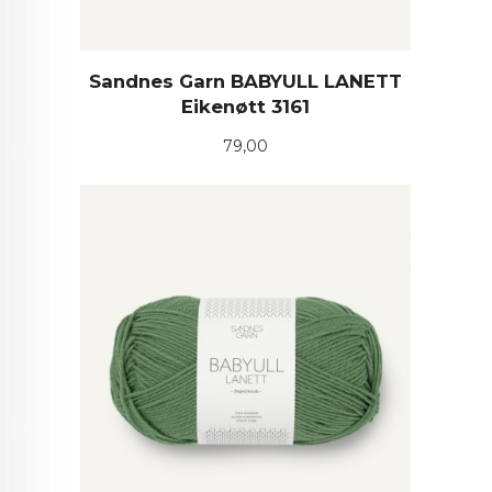
Sandnes Garn BABYULL LANETT
Eikenøtt 3161
Pris
79,00