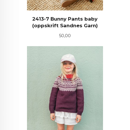
2413-7 Bunny Pants baby
(oppskrift Sandnes Garn)
Pris
50,00