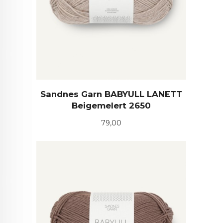
Sandnes Garn BABYULL LANETT
Beigemelert 2650
Pris
79,00