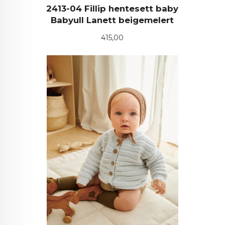
2413-04 Fillip hentesett baby
Babyull Lanett beigemelert
Pris
415,00