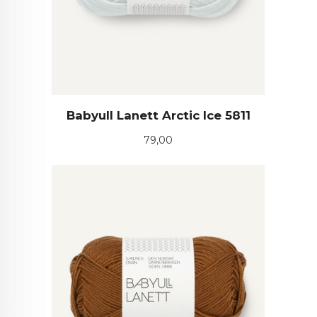
Babyull Lanett Arctic Ice 5811
Pris
79,00