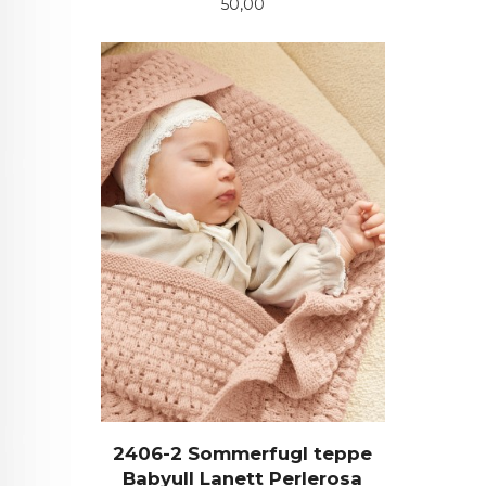
Pris
50,00
2406-2 Sommerfugl teppe
Babyull Lanett Perlerosa