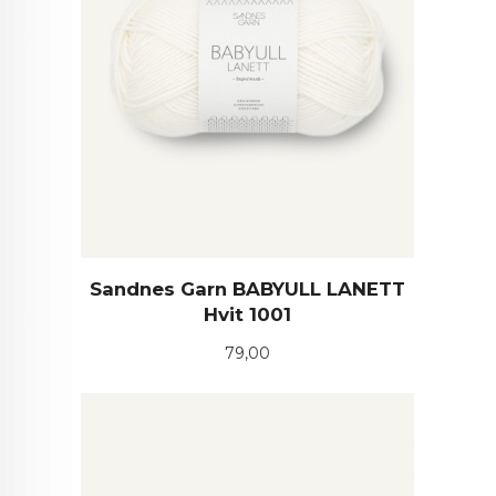
Sandnes Garn BABYULL LANETT
Hvit 1001
Pris
79,00