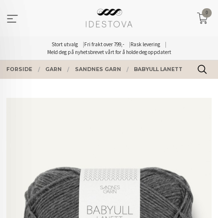
Gå
0
til
innholdet
Stort utvalg
Fri frakt over 799,-
Rask levering
Meld deg på nyhetsbrevet vårt for å holde deg oppdatert
FORSIDE
GARN
SANDNES GARN
BABYULL LANETT