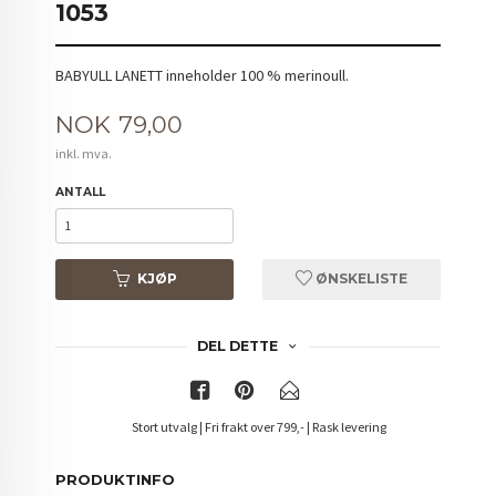
1053
BABYULL LANETT inneholder 100 % merinoull.
Pris
NOK
79,00
inkl. mva.
ANTALL
KJØP
ØNSKELISTE
DEL DETTE
Stort utvalg | Fri frakt over 799,- | Rask levering
PRODUKTINFO