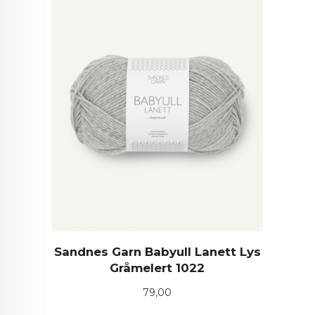
Sandnes Garn Babyull Lanett Lys
Gråmelert 1022
Pris
79,00