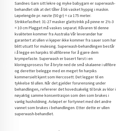
Sandnes Garn sitt lekre og myke babygarn er superwash-
behandlet slik at det tåler å bli vasket hyppig i maskin.
Løpelengde pr. nøste (50 gr) = ca 175 meter.
Strikkefasthet: 31-27 masker glattstrikk på pinne nr 2½-3
= 10 cm Plagget må vaskes separat. Råvaren til denne
kvaliteten kommer fra Australia Vår leverandør har
garantert at ullen vi kjøper ikke kommer fra sauer som har
blitt utsatt for mulesing. Superwash-behandlingen består
i å legge en harpiks til ullfibrene for å gjøre dem
krympefaste. Superwash er basert først i en
kloringsprosess for å bryte ned de små skalaene i ullfibre
og deretter belegge med en meget fin harpiks
kommersielt kjent som Hercosett. Det legger til en
tykkelse til ullen. Når det gjelder forurensning under
behandlingen, refererer det hovedsakelig til bruk av klor i
nøyaktig samme konsentrasjon som den som brukes i
vanlig husholdning. Avløpet er fortynnet med det andre
vannet som brukes i behandlingen. Etter dette er ullen
superwash-behandlet.