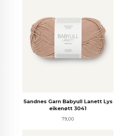
Sandnes Garn Babyull Lanett Lys
eikenøtt 3041
Pris
79,00