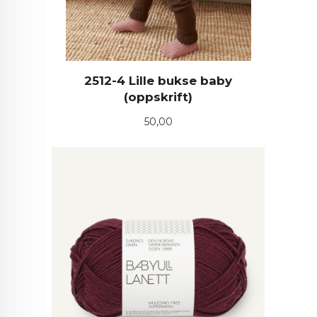
2512-4 Lille bukse baby
(oppskrift)
Pris
50,00