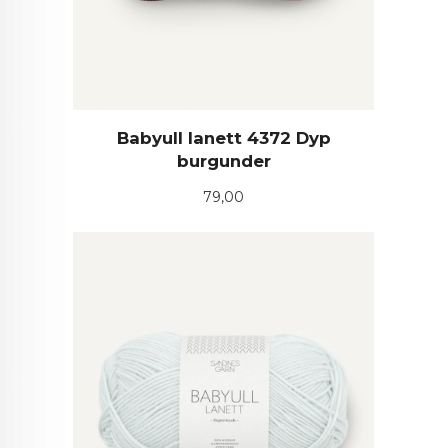
Babyull lanett 4372 Dyp
burgunder
Pris
79,00