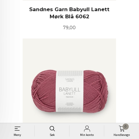
Sandnes Garn Babyull Lanett
Mørk Blå 6062
Pris
79,00
0
Meny
Søk
Min konto
Handlevogn