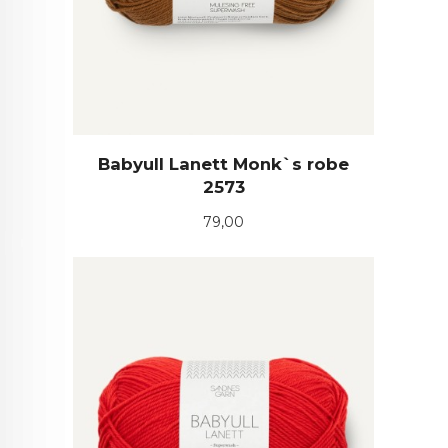
Babyull Lanett Monk`s robe
2573
Pris
79,00