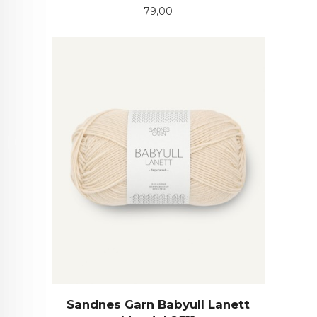
Pris
79,00
Sandnes Garn Babyull Lanett