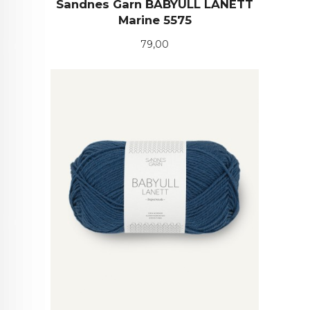
Sandnes Garn BABYULL LANETT
Marine 5575
Pris
79,00