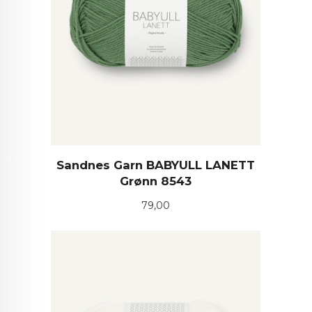
Sandnes Garn BABYULL LANETT
Grønn 8543
Pris
79,00