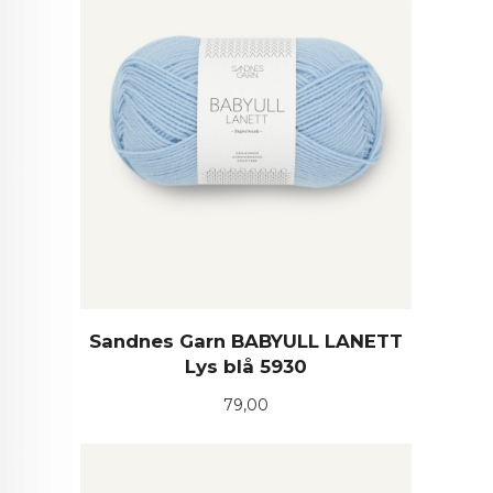
Sandnes Garn BABYULL LANETT
Lys blå 5930
Pris
79,00