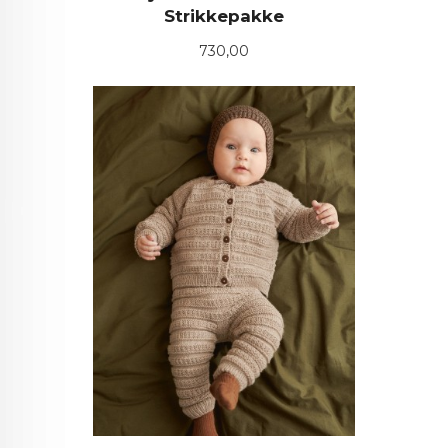
Strikkepakke
Pris
730,00