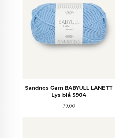
Sandnes Garn BABYULL LANETT
Lys blå 5904
Pris
79,00