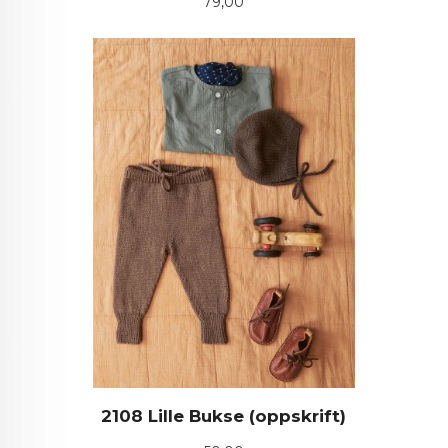
Pris
79,00
2108 Lille Bukse (oppskrift)