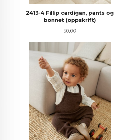
2413-4 Fillip cardigan, pants og
bonnet (oppskrift)
Pris
50,00