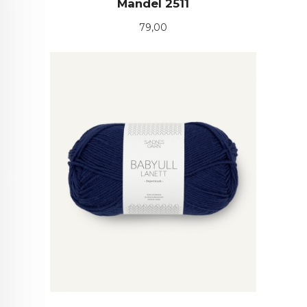
Mandel 2511
Pris
79,00