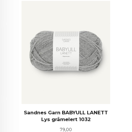
Sandnes Garn BABYULL LANETT
Lys gråmelert 1032
Pris
79,00