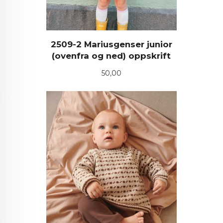
2509-2 Mariusgenser junior
(ovenfra og ned) oppskrift
Pris
50,00