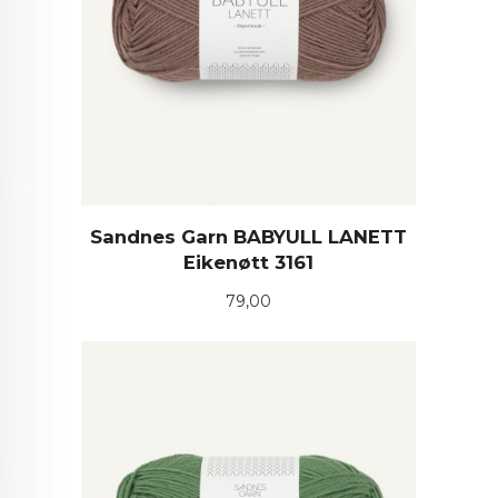
Sandnes Garn BABYULL LANETT
Eikenøtt 3161
Pris
79,00