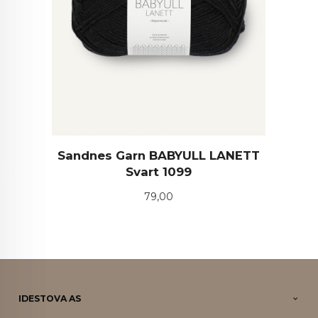
Sandnes Garn BABYULL LANETT
Svart 1099
Pris
79,00
IDESTOVA AS