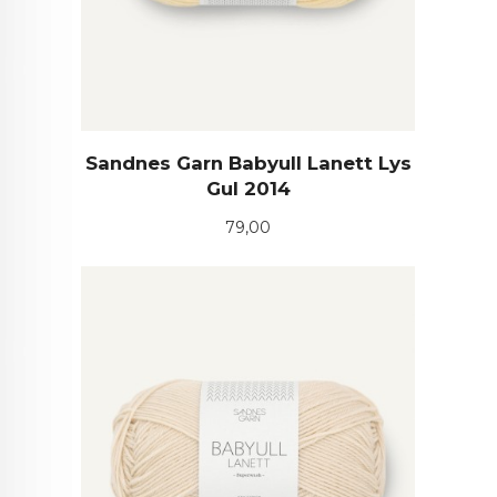
Sandnes Garn Babyull Lanett Lys
Gul 2014
Pris
79,00