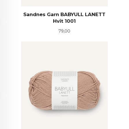
Sandnes Garn BABYULL LANETT
Hvit 1001
Pris
79,00