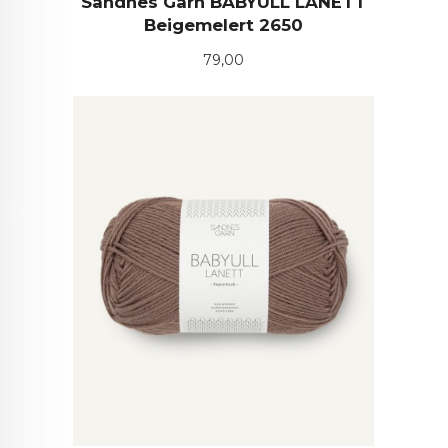
Sandnes Garn BABYULL LANETT
Beigemelert 2650
Pris
79,00