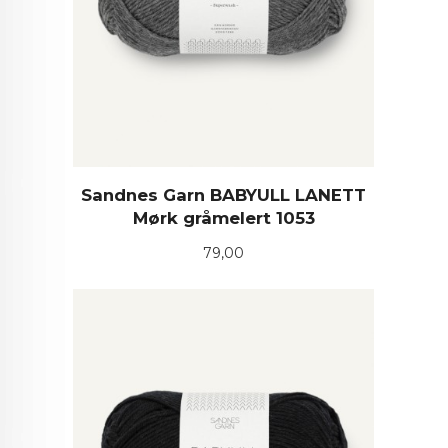
Sandnes Garn BABYULL LANETT
Mørk gråmelert 1053
Pris
79,00