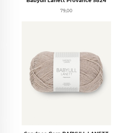
Babyull Lanett Provance 5824
Pris
79,00