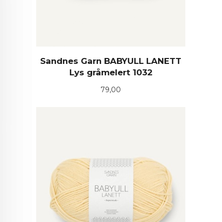
Sandnes Garn BABYULL LANETT
Lys gråmelert 1032
Pris
79,00