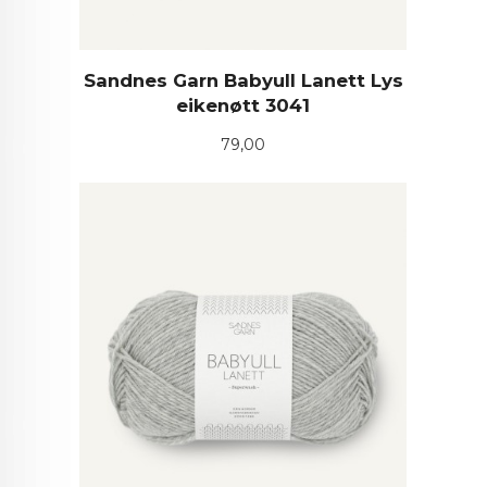
Sandnes Garn Babyull Lanett Lys
eikenøtt 3041
Pris
79,00