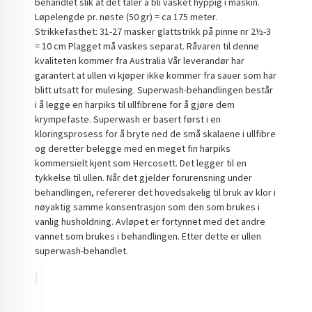
behandlet slik at det tåler å bli vasket hyppig i maskin.
Løpelengde pr. nøste (50 gr) = ca 175 meter.
Strikkefasthet: 31-27 masker glattstrikk på pinne nr 2½-3
= 10 cm Plagget må vaskes separat. Råvaren til denne
kvaliteten kommer fra Australia Vår leverandør har
garantert at ullen vi kjøper ikke kommer fra sauer som har
blitt utsatt for mulesing. Superwash-behandlingen består
i å legge en harpiks til ullfibrene for å gjøre dem
krympefaste. Superwash er basert først i en
kloringsprosess for å bryte ned de små skalaene i ullfibre
og deretter belegge med en meget fin harpiks
kommersielt kjent som Hercosett. Det legger til en
tykkelse til ullen. Når det gjelder forurensning under
behandlingen, refererer det hovedsakelig til bruk av klor i
nøyaktig samme konsentrasjon som den som brukes i
vanlig husholdning. Avløpet er fortynnet med det andre
vannet som brukes i behandlingen. Etter dette er ullen
superwash-behandlet.