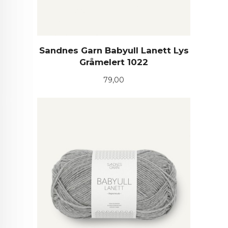
Sandnes Garn Babyull Lanett Lys
Gråmelert 1022
Pris
79,00