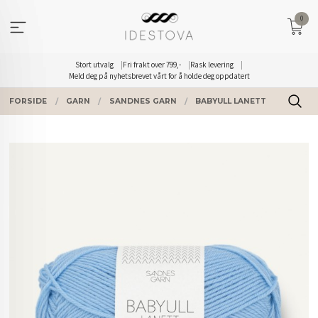
Gå
0
til
innholdet
Stort utvalg
Fri frakt over 799,-
Rask levering
Meld deg på nyhetsbrevet vårt for å holde deg oppdatert
FORSIDE
GARN
SANDNES GARN
BABYULL LANETT