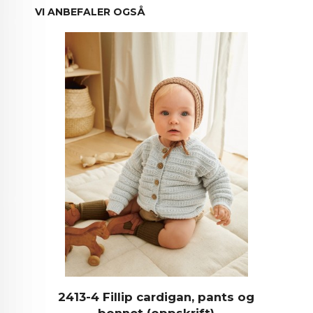
VI ANBEFALER OGSÅ
2413-4 Fillip cardigan, pants og
bonnet (oppskrift)