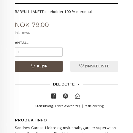
BABYULL LANETT inneholder 100 % merinoull.
Pris
NOK
79,00
inkl. mva.
ANTALL
KJØP
ØNSKELISTE
DEL DETTE
Stort utvalg | Fri frakt over 799,- | Rask levering
PRODUKTINFO
Sandnes Garn sitt lekre og myke babygarn er superwash-