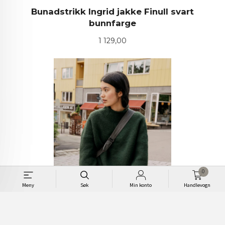
Bunadstrikk Ingrid jakke Finull svart
bunnfarge
Pris
1 129,00
0
Meny
Søk
Min konto
Handlevogn