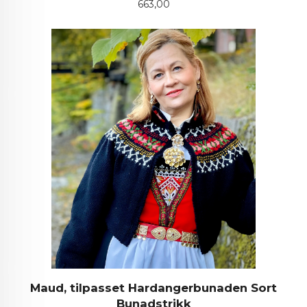
Pris
663,00
Maud, tilpasset Hardangerbunaden Sort
Bunadstrikk