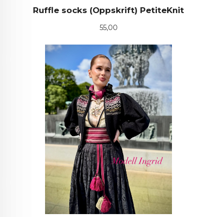
Ruffle socks (Oppskrift) PetiteKnit
Pris
55,00