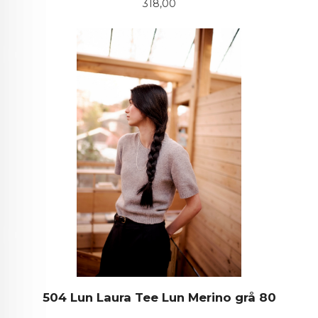
Pris
318,00
504 Lun Laura Tee Lun Merino grå 80