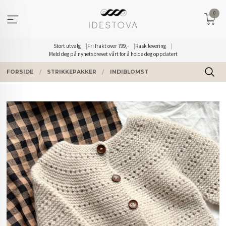
Gå
0
til
innholdet
Stort utvalg
Fri frakt over 799,-
Rask levering
Meld deg på nyhetsbrevet vårt for å holde deg oppdatert
FORSIDE
STRIKKEPAKKER
INDIBLOMST