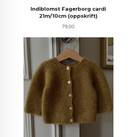
Indiblomst Fagerborg cardi
21m/10cm (oppskrift)
Pris
79,00