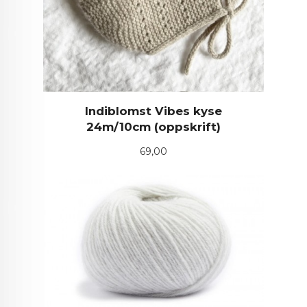
Indiblomst Vibes kyse
24m/10cm (oppskrift)
Pris
69,00