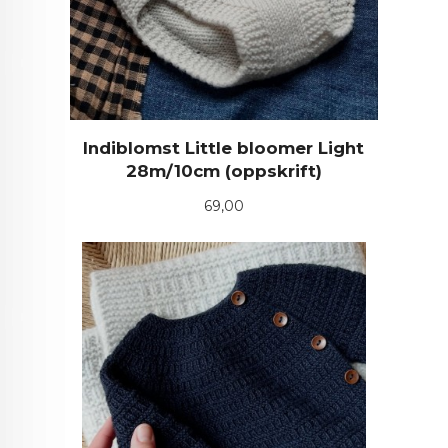
Indiblomst Little bloomer Light
28m/10cm (oppskrift)
Pris
69,00