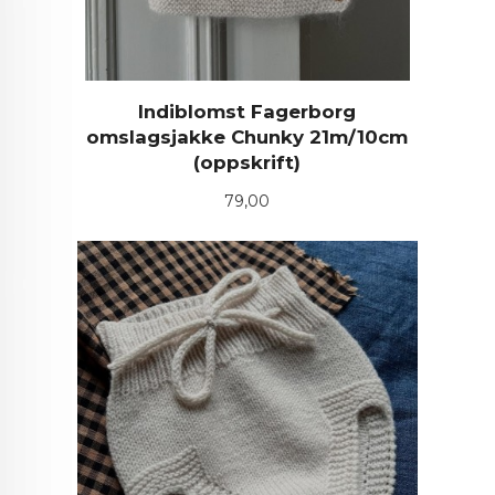
Indiblomst Fagerborg
omslagsjakke Chunky 21m/10cm
(oppskrift)
Pris
79,00