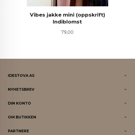
Vibes jakke mini (oppskrift)
Indiblomst
Pris
79,00
IDESTOVA AS
NYHETSBREV
DIN KONTO
OM BUTIKKEN
PARTNERE