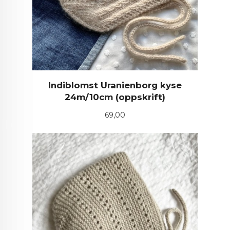
Indiblomst Uranienborg kyse
24m/10cm (oppskrift)
Pris
69,00