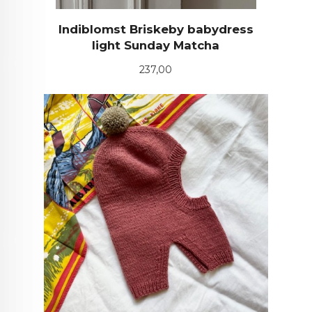
Indiblomst Briskeby babydress
light Sunday Matcha
Pris
237,00