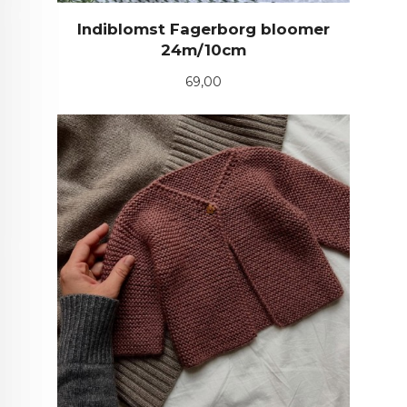
Indiblomst Fagerborg bloomer
24m/10cm
Pris
69,00