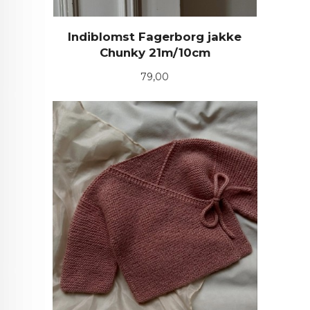
Indiblomst Fagerborg jakke
Chunky 21m/10cm
Pris
79,00